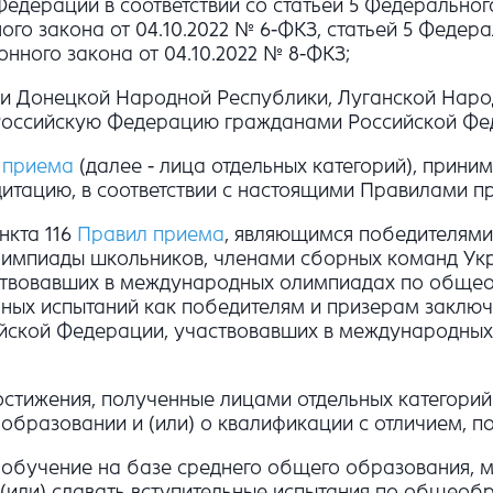
дерации в соответствии со статьей 5 Федерального
ого закона от 04.10.2022 № 6-ФКЗ, статьей 5 Федера
нного закона от 04.10.2022 № 8-ФКЗ;
ии Донецкой Народной Республики, Луганской Наро
в Российскую Федерацию гражданами Российской Фе
 приема
(далее - лица отдельных категорий), прини
тацию, в соответствии с настоящими Правилами п
нкта 116
Правил приема
, являющимся победителями 
лимпиады школьников, членами сборных команд Ук
ствовавших в международных олимпиадах по общео
ьных испытаний как победителям и призерам заклю
ийской Федерации, участвовавших в международны
стижения, полученные лицами отдельных категорий 
 образовании и (или) о квалификации с отличием, 
 обучение на базе среднего общего образования, м
и (или) сдавать вступительные испытания по общео