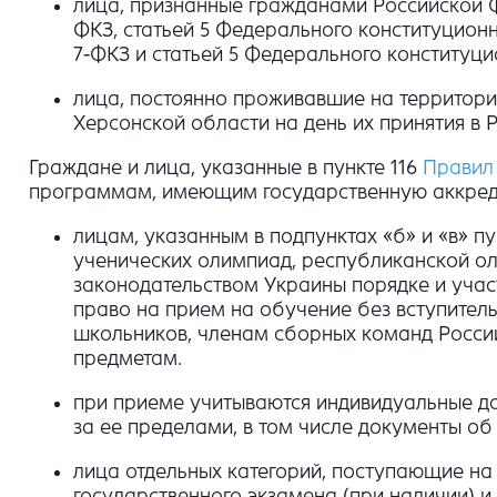
лица, признанные гражданами Российской Фе
ФКЗ, статьей 5 Федерального конституционн
7-ФКЗ и статьей 5 Федерального конституцио
лица, постоянно проживавшие на территор
Херсонской области на день их принятия 
Граждане и лица, указанные в пункте 116
Правил
программам, имеющим государственную аккреди
лицам, указанным в подпунктах «б» и «в» пу
ученических олимпиад, республиканской о
законодательством Украины порядке и уча
право на прием на обучение без вступител
школьников, членам сборных команд Росс
предметам.
при приеме учитываются индивидуальные до
за ее пределами, в том числе документы об
лица отдельных категорий, поступающие на
государственного экзамена (при наличии) 