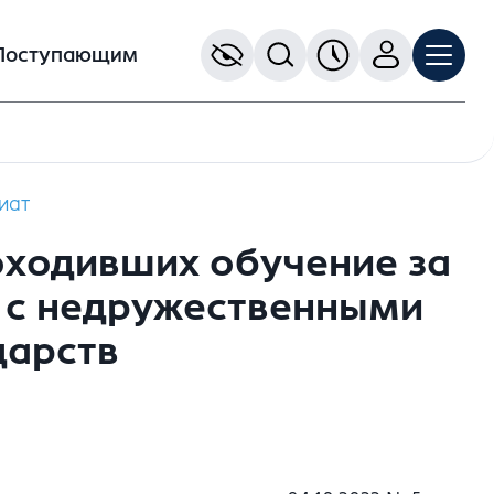
Поступающим
иат
оходивших обучение за
и с недружественными
дарств