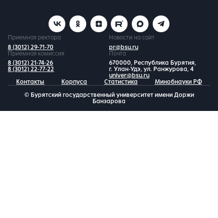
Приемная ректора
Новости на сайт
8 (3012) 29-71-70
pr@bsu.ru
Приемная комиссия
Почта
8 (3012) 21-74-26
670000, Республика Бурятия,
8 (3012) 22-77-22
г. Улан-Удэ, ул. Ранжурова, 4
univer@bsu.ru
Контакты
Корпуса
Статистика
Минобнауки РФ
© Бурятский государственный университет имени Доржи
Банзарова