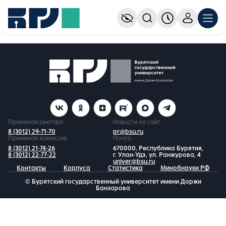
Приемная ректора
Новости на сайт
8 (3012) 29-71-70
pr@bsu.ru
Приемная комиссия
Почта
8 (3012) 21-74-26
670000, Республика Бурятия,
8 (3012) 22-77-22
г. Улан-Удэ, ул. Ранжурова, 4
univer@bsu.ru
Контакты
Корпуса
Статистика
Минобнауки РФ
© Бурятский государственный университет имени Доржи
Банзарова