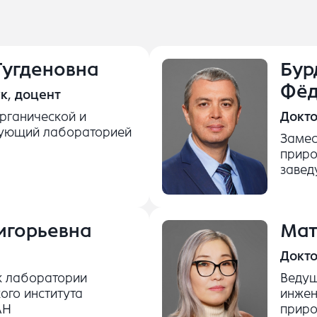
Тугденовна
Бур
Фёд
к, доцент
рганической и
Докто
дующий лабораторией
Замес
приро
завед
игорьевна
Мат
Докто
к лаборатории
Ведущ
ого института
инжен
АН
приро