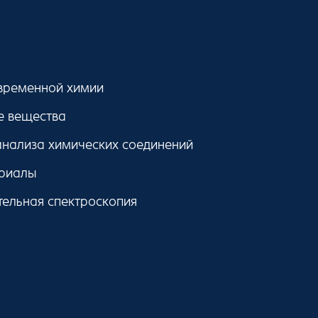
временной химии
е вещества
нализа химических соединений
риалы
тельная спектроскопия