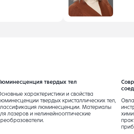
Люминесценция твердых тел
Совр
сое
Основные характеристики и свойства
люминесценции твердых кристаллических тел,
Овла
классификация люминесценции. Материалы
инст
для лазеров и нелинейнооптические
хими
преобразователи.
прак
приб