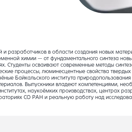
й и разработчиков в области создания новых матер
менной химии — от фундаментального синтеза новы
х. Студенты осваивают современные методы синтез
еские процессы, люминесцентные свойства твердых
ёные Байкальского института природопользования 
териалов. Выпускники владеют компетенциями, нео
институтах, наукоёмких производствах, центрах ра
раториях СО РАН и реальную работу над исследова