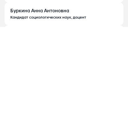
Буркина Анна Антоновна
Кандидат социологических наук, доцент
Мацкевич Андрей Юрьевич,
Кандидат социологических наук, доцент
Михалев Алексей Викторович
Доктор политических наук, доцент
Паликова Татьяна Вадимовна
Доктор исторических наук, доцент
Хантакова Елизавета Николаевна
Доктор исторических наук, доцент
Цыренова Марина Геннадьевна