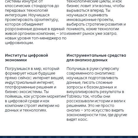
системы изнутри: от
технологические циклы, и как
классических стандартов до
бизнес ловит эти волны, чтобы
передовых технологий
вырываться вперед. Ты
интеграции. Научишься
научишься оценивать
проектировать архитектуру,
инновационные проекты,
которая объединяет
выбирать стратегии развития и
разрозненные данные в единый
понимать, какие технологии
живой организм компании, – это
изменят рынок уже завтра.
навык уровня топ-менеджера по
цифровизации.
Институты цифровой
Инструментальные средства
экономики
для анализа данных
Погрузишься в мир, который
Получишь в руки суперсилу
формирует наше будущее
современного аналитика:
прямо сейчас: интернет вещей,
научишься подготавливать
индустриальный интернет,
данные, писать сложные
платформенные решения и
запросы к базам данных и
бизнес-экосистемы. Ты
визуализировать результаты в
поймешь, как устроен маркетинг
Tableau так, чтобы они
в цифровой среде и как
рассказывали истории и вели к
компании строят империи на
решениям. Это не просто
данных и технологиях.
анализ – это искусство видеть
закономерности там, где другие
видят хаос.