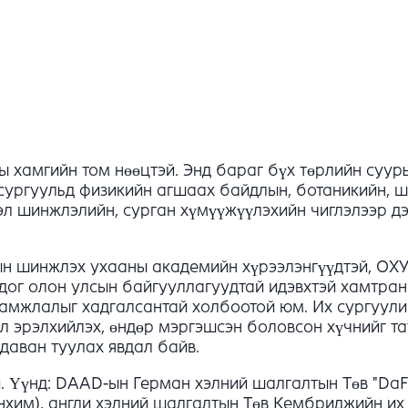
 хамгийн том нөөцтэй. Энд бараг бүх төрлийн суурь
 сургуульд физикийн агшаах байдлын, ботаникийн, ш
эл шинжлэлийн, сурган хүмүүжүүлэхийн чиглэлээр д
ын шинжлэх ухааны академийн хүрээлэнгүүдтэй, ОХ
дог олон улсын байгууллагуудтай идэвхтэй хамтран 
ламжлалыг хадгалсантай холбоотой юм. Их сургуули
л эрэлхийлэх, өндөр мэргэшсэн боловсон хүчнийг т
даван туулах явдал байв.
. Үүнд: DAAD-ын Герман хэлний шалгалтын Төв "DaF
нхим), англи хэлний шалгалтын Төв Кембриджийн их 