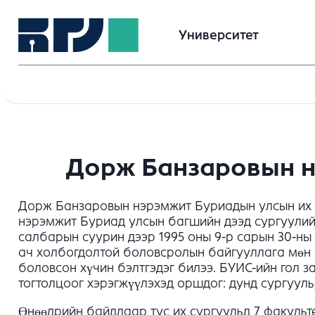
Университет
Дорж Банзаровын н
Дорж Банзаровын нэрэмжит Буриадын улсын их с
нэрэмжит Буриад улсын багшийн дээд сургуулийн
салбарын суурин дээр 1995 оны 9-р сарын 30-н
ач холбогдолтой боловсролын байгууллага мөн бө
боловсон хүчин бэлтгэдэг билээ. БУИС-ийн гол 
тогтолцоог хэрэгжүүлэхэд оршдог: дунд сургууль
Өнөөдрийн байдлаар тус их сургуульд 7 факульте