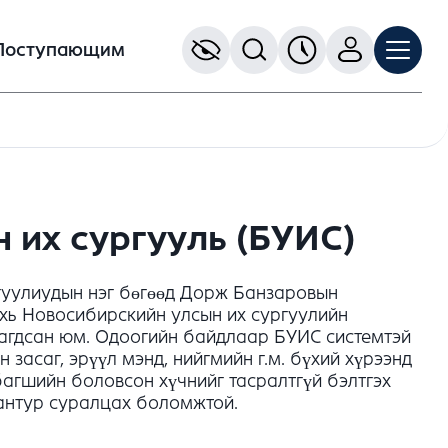
Поступающим
их сургууль (БУИС)
гуулиудын нэг бөгөөд Дорж Банзаровын
ахь Новосибирскийн улсын их сургуулийн
лагдсан юм. Одоогийн байдлаар БУИС системтэй
асаг, эрүүл мэнд, нийгмийн г.м. бүхий хүрээнд
багшийн боловсон хүчнийг тасралтгүй бэлтгэх
рантур суралцах боломжтой.