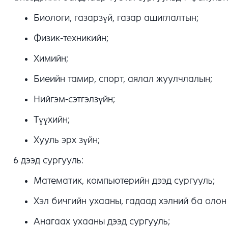
Биологи, газарзүй, газар ашиглалтын;
Физик-техникийн;
Химийн;
Биеийн тамир, спорт, аялал жуулчлалын;
Нийгэм-сэтгэлзүйн;
Түүхийн;
Хууль эрх зүйн;
6 дээд сургууль:
Математик, компьютерийн дээд сургууль;
Хэл бичгийн ухааны, гадаад хэлний ба олон
Анагаах ухааны дээд сургууль;