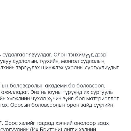
 судалгааг явуулдаг. Олон тэнхимүүд дээр
увуу судлалын, түүхийн, монгол судлалын,
элхийн тэргүүлэх шинжлэх ухааны сургуулиудыг
У-ын боловсролын академи ба боловсрол,
ажилладаг. Энэ нь юуны түрүүнд их сургууль
йн хөгжлийн чухал хүчин зүйл бол материаллаг
атах, Оросын боловсролын орон зайд сүүлийн
", Орос хэлийг гадаад хэлний онолоор заах
сургуулийн (Их Британи) англи хэлний