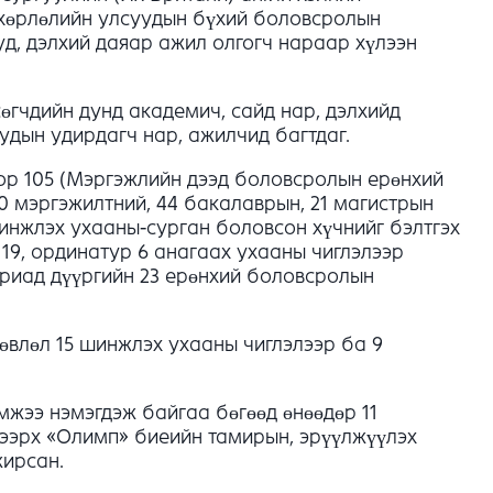
өхөрлөлийн улсуудын бүхий боловсролын
д, дэлхий даяар ажил олгогч нараар хүлээн
өгчдийн дунд академич, сайд нар, дэлхийд
дын удирдагч нар, ажилчид багтдаг.
тор 105 (Мэргэжлийн дээд боловсролын ерөнхий
0 мэргэжилтний, 44 бакалаврын, 21 магистрын
инжлэх ухааны-сурган боловсон хүчнийг бэлтгэх
19, ординатур 6 анагаах ухааны чиглэлээр
риад дүүргийн 23 ерөнхий боловсролын
зөвлөл 15 шинжлэх ухааны чиглэлээр ба 9
жээ нэмэгдэж байгаа бөгөөд өнөөдөр 11
дээрх «Олимп» биеийн тамирын, эрүүлжүүлэх
жирсан.