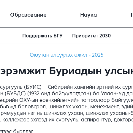
Образование
Наука
Поддержать БГУ
Приоритет 2030
Оюутан элсүүлэх ажил - 2025
эрэмжит Буриадын улсын 
ургууль (БУИС) – Сибирийн хамгийн эртний их сур
 (БУБДС) (1932 онд байгуулагдсан) ба Улаан-Үд д
ы өдрийн ОХУ-ын ерөнхийлөгчийн тогтоолоор байгуу
гөөд боловсрол, шинжлэх ухаан, менежмент, эдийн з
зарчмуудын нэг нь шинжлэх ухаан, шинжлэх ухааны-
, коллежээс эхлээд их сургууль, аспирантур, докто
тээс бүрддэг.