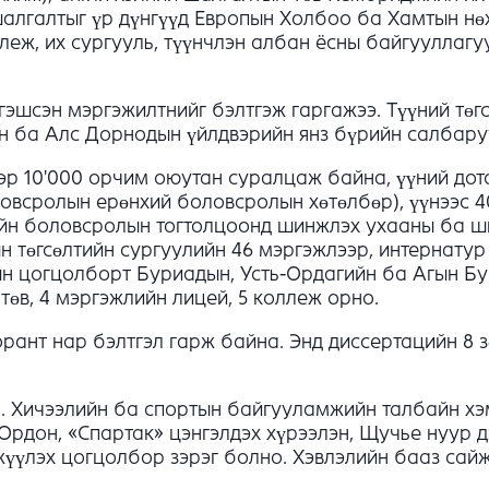
алгалтыг үр дүнгүүд Европын Холбоо ба Хамтын н
еж, их сургууль, түүнчлэн албан ёсны байгууллагуу
эшсэн мэргэжилтнийг бэлтгэж гаргажээ. Түүний төгс
н ба Алс Дорнодын үйлдвэрийн янз бүрийн салбаруу
эр 10'000 орчим оюутан суралцаж байна, үүний до
овсролын ерөнхий боловсролын хөтөлбөр), үүнээс 4
ийн боловсролын тогтолцоонд шинжлэх ухааны ба ш
 төгсөлтийн сургуулийн 46 мэргэжлээр, интернатур 
ын цогцолборт Буриадын, Усть-Ордагийн ба Агын Бу
төв, 4 мэргэжлийн лицей, 5 коллеж орно.
торант нар бэлтгэл гарж байна. Энд диссертацийн 8 
. Хичээлийн ба спортын байгууламжийн талбайн хэм
 Ордон, «Спартак» цэнгэлдэх хүрээлэн, Щучье нуур 
жүүлэх цогцолбор зэрэг болно. Хэвлэлийн бааз сай