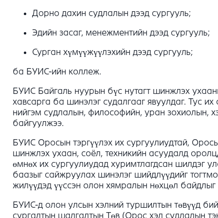
Дорно дахин судлалын дээд сургууль;
Эдийн засаг, менежментийн дээд сургууль;
Сурган хүмүүжүүлэхийн дээд сургууль;
ба БУИС-ийн коллеж.
БУИС Байгаль нуурын бүс нутагт шинжлэх ухааны
хавсарга ба шинэлэг судалгааг явуулдаг. Тус их
нийгэм судлалын, философийн, уран зохиолын, х
байгуулжээ.
БУИС Оросын тэргүүлэх их сургуулиудтай, Орос
шинжлэх ухаан, соёл, техникийн асуудалд оролц
өмнөх их сургуулиудад хуримтлагдсан шилдэг у
баазыг сайжруулах шинэлэг шийдлүүдийг тогтмо
жилүүдэд үүссэн олон хямралын нөхцөл байдлыг 
БУИС-д олон улсын хэлний туршилтын төвүүд бий
сургалтын шалгалтын Төв (Орос хэл судлалын тэ