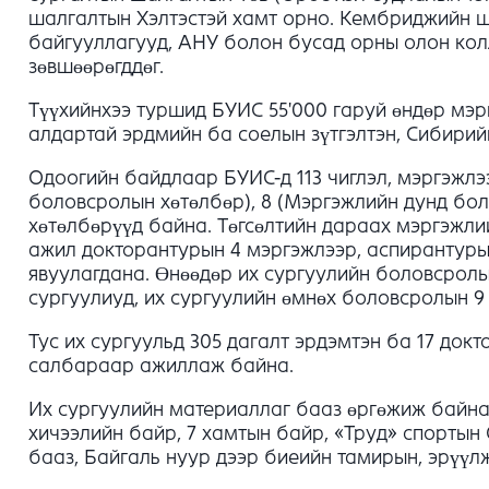
шалгалтын Хэлтэстэй хамт орно. Кембриджийн ш
байгууллагууд, АНУ болон бусад орны олон колл
зөвшөөрөгддөг.
Түүхийнхээ туршид БУИС 55'000 гаруй өндөр мэрг
алдартай эрдмийн ба соелын зүтгэлтэн, Сибирий
Одоогийн байдлаар БУИС-д 113 чиглэл, мэргэжлэ
боловсролын хөтөлбөр), 8 (Мэргэжлийн дунд бол
хөтөлбөрүүд байна. Төгсөлтийн дараах мэргэжл
ажил докторантурын 4 мэргэжлээр, аспирантурын
явуулагдана. Өнөөдөр их сургуулийн боловсрол
сургуулиуд, их сургуулийн өмнөх боловсролын 9 
Тус их сургуульд 305 дагалт эрдэмтэн ба 17 док
салбараар ажиллаж байна.
Их сургуулийн материаллаг бааз өргөжиж байна
хичээлийн байр, 7 хамтын байр, «Труд» спортын
бааз, Байгаль нуур дээр биеийн тамирын, эрүүл