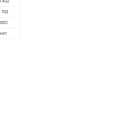
1 402
1 702
100%
нет