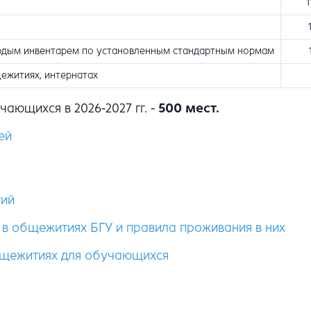
1
ердым инвентарем по установленным стандартным нормам
щежитиях, интернатах
ающихся в 2026-2027 гг. -
500 мест.
ей
тий
в общежитиях БГУ и правила проживания в них
бщежитиях для обучающихся