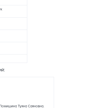
ук
ий:
Помишина Туяна Саяновна
.