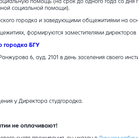
циальную помощь (на срок до одного года со дня п
нной социальной помощи).
еского городка и заведующими общежитиями на ос
щежитиях, формируются заместителями директоров и
о городка БГУ
нжурова 6, ауд. 2101 в день заселения своего инстит
ения у Директора студгородка.
тии не оплачивают!
вого счета проживания, он указан в
Личном кабине