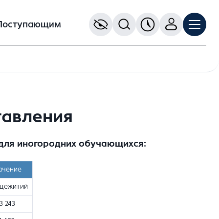
Поступающим
тавления
 для иногородних обучающихся:
ачение
щежитий
3 243