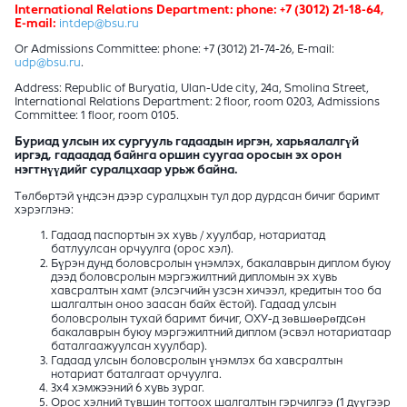
International Relations Department: phone: +7 (3012) 21-18-64,
E-mail:
intdep@bsu.ru
Or Admissions Committee: phone: +7 (3012) 21-74-26, E-mail:
udp@bsu.ru
.
Address: Republic of Buryatia, Ulan-Ude city, 24а, Smolina Street,
International Relations Department: 2 floor, room 0203, Admissions
Committee: 1 floor, room 0105.
Буриад улсын их сургууль гадаадын иргэн, харьяалалгүй
иргэд, гадаадад байнга оршин суугаа оросын эх орон
нэгтнүүдийг суралцхаар урьж байна.
Төлбөртэй үндсэн дээр суралцхын тул дор дурдсан бичиг баримт
хэрэглэнэ:
Гадаад паспортын эх хувь / хуулбар, нотариатад
батлуулсан орчуулга (орос хэл).
Бүрэн дунд боловсролын үнэмлэх, бакалаврын диплом буюу
дээд боловсролын мэргэжилтний дипломын эх хувь
хавсралтын хамт (элсэгчийн узсэн хичээл, кредитын тоо ба
шалгалтын оноо заасан байх ёстой). Гадаад улсын
боловсролын тухай баримт бичиг, ОХУ-д зөвшөөрөгдсөн
бакалаврын буюу мэргэжилтний диплом (эсвэл нотариатаар
баталгаажуулсан хуулбар).
Гадаад улсын боловсролын үнэмлэх ба хавсралтын
нотариат баталгаат орчуулга.
3x4 хэмжээний 6 хувь зураг.
Орос хэлний түвшин тогтоох шалгалтын гэрчилгээ (1 дүүгээр