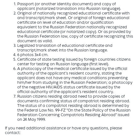
Passport (or another identity document) and copy of
applicant (notarized translation into Russian language).
Original of nationally recognized educational certificate with
and transcript/mark sheet. Or original of foreign educational
certificate on level of education and/or qualification
equivalent to the Russian Federation nationally recognized
educational certificate (or notarized copy). Or as provided by
the Russian Federation law, copy of certificate recognizing this
document as valid.
Legalized translation of educational certificate and
transcript/mark sheet into the Russian language.
6 photos 3x4 cm.
Certificate of state testing issued by foreign countries citizens
center for testing on Russian language (first level).
A photocopy of the medical certificate issued by the official
authority of the applicant’s resident country, stating the
applicant does not have any medical conditions preventing
him/her from studying in the Russian Federation; a photocopy
of the negative HIV/AIDS status certificate issued by the
official authority of the applicant’s resident country.
Russian citizens residing abroad need to provide copies of
documents confirming status of compatriot residing abroad.
The status of a compatriot residing abroad is determined by
the Federal Law No. 99-FZ "On the State Policy of the Russian
Federation Concerning Compatriots Residing Abroad" issued
on 24 May 1999.
If you need additional assistance or have any questions, please
contact: