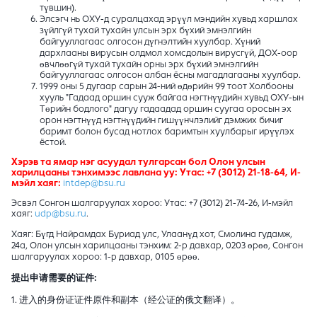
түвшин).
Элсэгч нь ОХУ-д суралцахад эрүүл мэндийн хувьд харшлах
зүйлгүй тухай тухайн улсын эрх бүхий эмнэлгийн
байгууллагаас олгосон дүгнэлтийн хуулбар. Хүний
дархлааны вирусын олдмол хомсдолын вирусгүй, ДОХ-оор
өвчлөөгүй тухай тухайн орны эрх бүхий эмнэлгийн
байгууллагаас олгосон албан ёсны магадлагааны хуулбар.
1999 оны 5 дугаар сарын 24-ний өдөрийн 99 тоот Холбооны
хууль "Гадаад оршин сууж байгаа нэгтнүүдийн хувьд ОХУ-ын
Төрийн бодлого" дагуу гадаадад оршин суугаа оросын эх
орон нэгтнүүд нэгтнүүдийн гишүүнчлэлийг дэмжих бичиг
баримт болон бусад нотлох баримтын хуулбарыг ирүүлэх
ёстой.
Хэрэв та ямар нэг асуудал тулгарсан бол Олон улсын
харилцааны тэнхимээс лавлана уу: Утас: +7 (3012) 21-18-64, И-
мэйл хаяг:
intdep@bsu.ru
Эсвэл Сонгон шалгаруулах хороо: Утас: +7 (3012) 21-74-26, И-мэйл
хаяг:
udp@bsu.ru
.
Хаяг: Бүгд Найрамдах Буриад улс, Улаанүд хот, Смолина гудамж,
24а, Олон улсын харилцааны тэнхим: 2-р давхар, 0203 өрөө, Сонгон
шалгаруулах хороо: 1-р давхар, 0105 өрөө.
提出申请需要的证件:
1. 进入的身份证证件原件和副本（经公证的俄文翻译）。