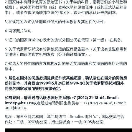
2. 国家样本有附录教育的原始证书（关于学的科目，指明它们的小时数和
成绩）。或外国的教育和（或）资格水平的原始证件（或其正式认证的副
本）。或者在俄罗斯联邦立法的情况下，该证件的承认证书的副本。
3. 在规定的方式认证翻译成俄文的外国教育及其附件的证件。
4. 两张照片3x4。
5. 证书的国家测试中心发出的测试外国公民在俄语（第一级）-在具备。
6. 关于俄罗斯联邦没有培训禁忌症的医疗报告副本（关于没有艾滋病毒和
艾滋病）由该国官方机构发布（公证翻译成俄文）。
7. 候选人的居住国的官方机构发出的缺乏艾滋病毒和艾滋病的医疗证明的
副本。
8.
居住在国外的同胞必须提供证件或其他证据，确认居住在国外的同胞身
份的副本，其身份由1999年5月24日第№99-ФЗ关于俄罗斯联邦对国外
同胞的国家政策"的联邦法律确定。
如有疑问，请通过电话联系国际关系部: +7 (3012) 21-18-64, Email:
intdep@bsu.ru
或者通过电话到招生委员会： +7 (3012) 21-74-26, E-mail:
udp@bsu.ru.
地址：布里亚特共和国，乌兰乌德市，Smolina街24 "а"，国际交流与合
作处：二楼，0203办公室，招生委员会：一楼, 0105办公室.