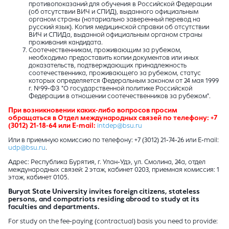
противопоказаний для обучения в Российской Федерации
(об отсутствии ВИЧ и СПИД), выданного официальным
органом страны (нотариально заверенный перевод на
русский язык). Копия медицинской справки об отсутствии
ВИЧ и СПИДа, выданной официальным органом страны
проживания кандидата.
Соотечественникам, проживающим за рубежом,
необходимо предоставить копии документов или иных
доказательств, подтверждающих принадлежность
соотечественника, проживающего за рубежом, статус
которых определяется Федеральным законом от 24 мая 1999
г. №99-ФЗ "О государственной политике Российской
Федерации в отношении соотечественников за рубежом".
При возникновении каких-либо вопросов просим
обращаться в Отдел международных связей по телефону: +7
(3012) 21-18-64 или E-mail:
intdep@bsu.ru
Или в приемную комиссию по телефону: +7 (3012) 21-74-26 или E-mail:
udp@bsu.ru
.
Адрес: Республика Бурятия, г. Улан-Удэ, ул. Смолина, 24а, отдел
международных связей: 2 этаж, кабинет 0203, п
риемная комиссия: 1
этаж, кабинет 0105.
Buryat State University invites foreign citizens, stateless
persons, and compatriots residing abroad to study at its
faculties and departments.
For study on the fee-paying (contractual) basis you need to provide: