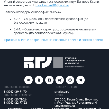
Ученый секретарь – кандидат философских наук Багаева Ксения
Анатольевна, e-mail:
bsudissovet01@mail.ru
Телефон кафедры философии: 21-05-62
5.7.7. – Социальная и политическая философия (по
философским наукам)
5.4.4. – Социальная структура, социальные институты и
процессы (по социологическим наукам)
Приказ о выдаче разрешения на создании совета и состав совета
Приемная ректора
Новости на сайт
8 (3012) 29-71-70
pr@bsu.ru
Приемная комиссия
Почта
8 (3012) 21-74-26
670000, Республика Бурятия,
8 (3012) 22-77-22
г. Улан-Удэ, ул. Ранжурова, 4
univer@bsu.ru