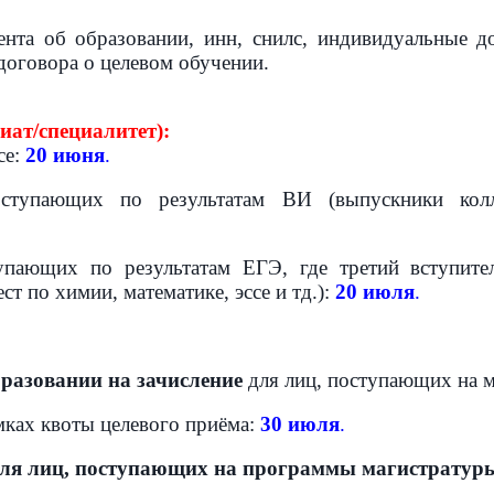
ента об образовании, инн, снилс, индивидуальные д
 договора о целевом обучении.
ат/специалитет):
се:
20 июня
.
ступающих по результатам ВИ (выпускники колл
упающих по результатам ЕГЭ, где третий
вступите
т по химии, математике, эссе и тд.):
20
июля
.
разовании на зачисление
для лиц, поступающих на м
амках квоты целевого приёма:
30 июля
.
ля лиц, поступающих на программы магистратур