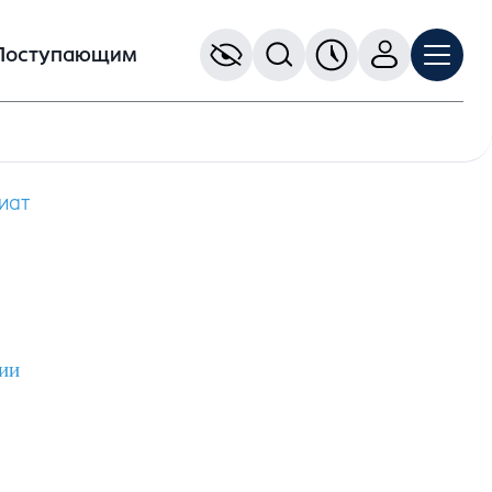
Поступающим
иат
ии