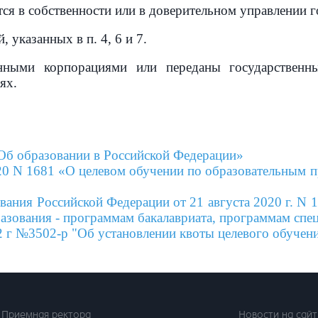
ся в собственности или в доверительном управлении 
 указанных в п. 4, 6 и 7.
енными корпорациями или переданы государствен
ях.
Об образовании в Российской Федерации»
20 N 1681 «О целевом обучении по образовательным 
вания Российской Федерации от 21 августа 2020 г. N
зования - программам бакалавриата, программам спе
2 г №3502-р "Об установлении квоты целевого обучен
Приемная ректора
Новости на сайт