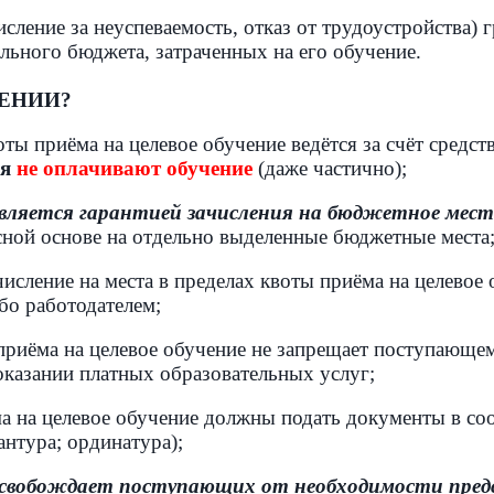
исление за неуспеваемость, отказ от трудоустройства)
льного бюджета, затраченных на его обучение.
ЧЕНИИ?
оты приёма на целевое обучение ведётся за счёт средс
ся
не оплачивают обучение
(даже частично);
является гарантией зачисления на бюджетное мес
сной основе на отдельно выделенные бюджетные места
исление на места в пределах квоты приёма на целевое
бо работодателем;
 приёма на целевое обучение не запрещает поступающе
оказании платных образовательных услуг;
ма на целевое обучение должны подать документы в со
антура; ординатура);
освобождает поступающих от необходимости пред