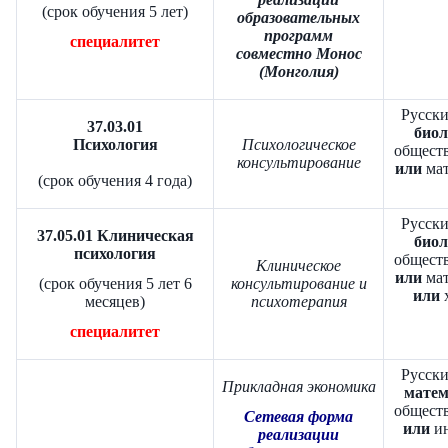
(срок обучения 5 лет)
образовательных
программ
специалитет
совместно Монос
(Монголия)
Русски
37.03.01
биол
Психология
Психологическое
обществ
консультирование
или
мат
(срок обучения 4 года)
Русски
37.05.01 Клиническая
биол
психология
обществ
Клиническое
или
мат
(срок обучения 5 лет 6
консультирование и
или
х
месяцев)
психотерапия
специалитет
Русски
Прикладная экономика
матем
обществ
Сетевая форма
или
ин
реализации