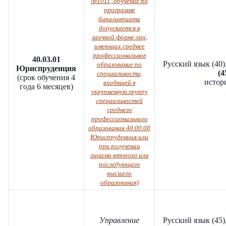
№1011, обучение по
программе
бакалавриата
допускается в
заочной форме лиц,
имеющих среднее
профессиональное
40.03.01
Русский язык (40)
образование по
Юриспруденция
(4
специальности,
(срок обучения 4
истори
входящей в
года 6 месяцев)
укрупненную группу
специальностей
среднего
профессионального
образования 40.00.00
Юриспруденция или
при получении
лицами второго или
последующего
высшего
образования)
Управление
Русский язык (45)