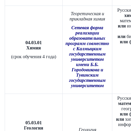
Русски
Теоретическая и
хим
прикладная химия
матем
или
ин
Сетевая форма
реализации
или
би
образовательных
или
ф
04.03.01
программ совместно
Химия
с Калмыцким
государственным
(срок обучения 4 года)
университетом
имени Б.Б.
Городовикова и
Тувинским
государственным
университетом
Русски
матем
геог
или
ф
или
хи
05.03.01
инфор
Геология
Геология