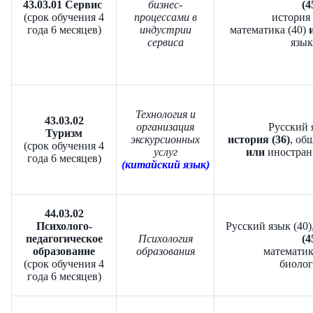
43.03.01 Сервис
бизнес-
(4
(срок обучения 4
процессами в
история 
года 6 месяцев)
индустрии
математика (40)
сервиса
язык
Технология и
43.03.02
организация
Русский я
Туризм
экскурсионных
история (36)
, об
(срок обучения 4
услуг
или
иностран
года 6 месяцев)
(китайский язык)
44.03.02
Психолого-
Русский язык (40)
педагогическое
Психология
(4
образование
образования
математик
(срок обучения 4
биолог
года 6 месяцев)