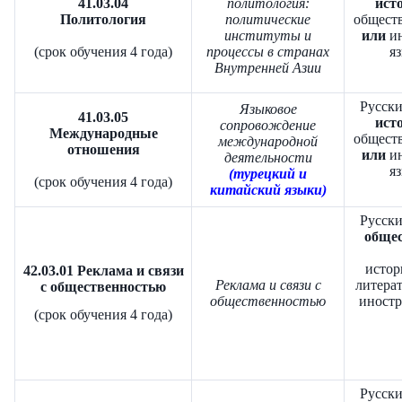
41.03.04
политология:
исто
Политология
политические
обществ
институты и
или
ин
(срок обучения 4 года)
процессы в странах
яз
Внутренней Азии
Р
усски
Языковое
4
1.03.05
исто
сопровождение
Международные
обществ
международной
отношения
или
и
деятельности
яз
(турецкий и
(срок обучения 4 года)
китайский языки)
Русски
общес
истор
42.03.01 Реклама и связи
Реклама и связи с
литерат
с общественностью
общественностью
иност
(срок обучения 4 года)
Русски