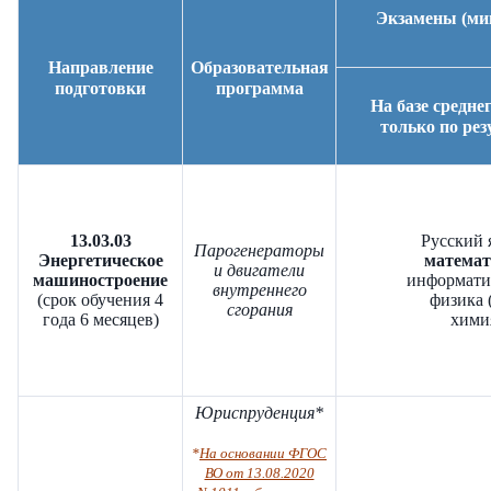
Экзамены (ми
Направление
Образовательная
подготовки
программа
На базе средне
только по ре
13.03.03
Русский я
Парогенераторы
Энергетическое
математи
и двигатели
машиностроение
информати
внутреннего
(срок обучения 4
физика 
сгорания
года 6 месяцев)
химия
Юриспруденция*
*
На основании ФГОС
ВО от 13.08.2020