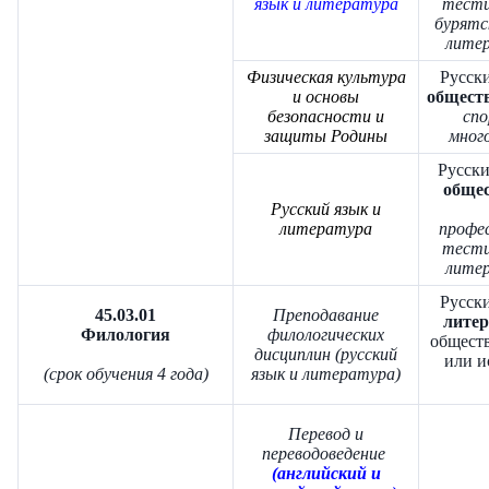
язык и литература
тести
бурятс
литер
Физическая культура
Русски
и основы
обществ
безопасности и
сп
защиты Родины
много
Русски
общес
Русский язык и
литература
профе
тести
литер
Русски
45.03.01
Преподавание
литер
Филология
филологических
обществ
дисциплин (русский
или и
(срок обучения 4 года)
язык и литература)
Перевод и
переводоведение
(английский и