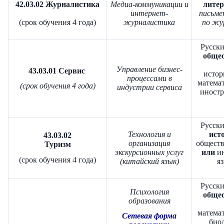
42.03.02 Журналистика
Медиа-коммуникации и
литер
интернет-
письме
(срок обучения 4 года)
журналистика
по жу
Русски
общес
Управление бизнес-
43.03.01 Сервис
истор
процессами в
математ
(срок обучения 4 года)
индустрии сервиса
иност
Русски
Технология и
исто
43.03.02
организация
обществ
Туризм
экскурсионных услуг
или
ин
(срок обучения 4 года)
(китайский язык)
яз
Русски
Психология
общес
образования
математ
Сетевая форма
биол