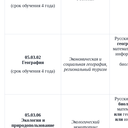
(срок обучения 4 года)
Русски
геогр
математ
инфор
05.03.02
Экономическая и
География
социальная география,
биол
региональный туризм
(срок обучения 4 года)
Русски
биол
матем
или
ге
05.03.06
или
ин
Экология и
Экологический
природопользование
мониторинг