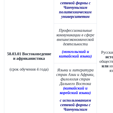
сетевой формы с
Чанчуньским
политехническим
университетом
Профессиональные
коммуникации в сфере
внешнеэкономической
деятельности
(монгольский и
Русски
58.03.01 Востоковедение
китайский языки)
исто
и африканистика
обществ
или
ин
(срок обучения 4 года)
Языки и литература
яз
стран Азии и Африки,
филология стран
Дальнего Востока
(китайский и
корейский языки)
с использованием
сетевой формы с
Чанчуньским