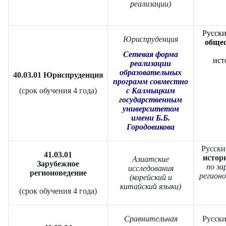
реализации)
Русски
Юриспруденция
общес
Сетевая форма
ист
реализации
образовательных
40.03.01 Юриспруденция
программ совместно
(срок обучения 4 года)
с Калмыцким
государственным
университетом
имени Б.Б.
Городовикова
Русски
41.03.01
истори
Азиатские
Зарубежное
по з
исследования
регионоведение
регионо
(корейский и
китайский языки)
(срок обучения 4 года)
Сравнительная
Русски