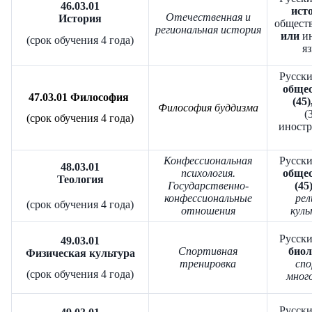
46.03.01
исто
Отечественная и
История
обществ
региональная история
или
ин
(срок обучения 4 года)
яз
Русски
общес
47.03.01 Философия
(45)
Философия буддизма
(
(срок обучения 4 года)
иност
Конфессиональная
Русски
48.03.01
психология.
общес
Теология
Государственно-
(45
конфессиональные
рел
(срок обучения 4 года)
отношения
куль
Русски
49.03.01
Спортивная
биол
Физическая культура
тренировка
сп
(срок обучения 4 года)
много
Русски