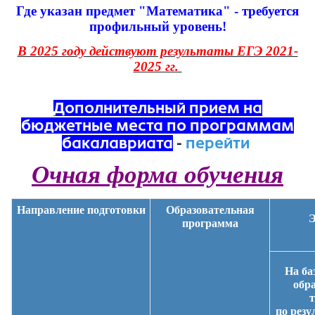
Где указан предмет "Математика" - требуется
профильный уровень!
В 2025 году действуют результаты ЕГЭ 2021-
2025 гг.
Дополнительный прием на
бюджетные места по программам
бакалавриата
-
перейти
Очная форма обучения
Направление подготовки
Образовательная
Э
программа
На ба
обр
т
по рез