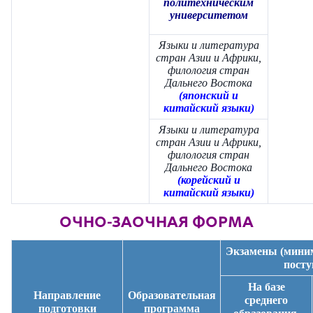
политехническим
университетом
Языки и литература
стран Азии и Африки,
филология стран
Дальнего Востока
(японский и
китайский языки)
Языки и литература
стран Азии и Африки,
филология стран
Дальнего Востока
(корейский и
китайский языки)
ОЧНО-ЗАОЧНАЯ ФОРМА
Экзамены (мини
пост
На базе
Направление
Образовательная
среднего
подготовки
программа