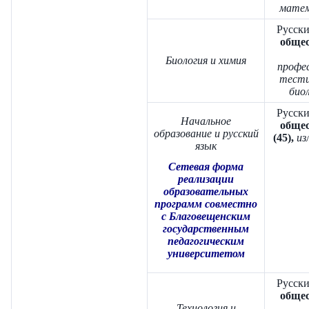
матем
Русски
общес
Биология и химия
профе
тести
биол
Русски
Начальное
общес
образование и русский
(45),
из
язык
Сетевая форма
реализации
образовательных
программ совместно
с Благовещенским
государственным
педагогическим
университетом
Русски
общес
Технология и