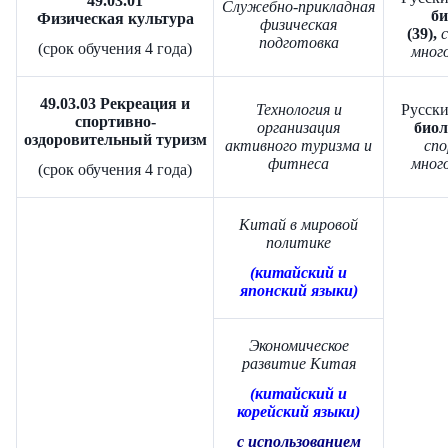
49.03.01
Служебно-прикладная
би
Физическая культура
физическая
(39),
подготовка
(срок обучения 4 года)
много
49.03.03 Рекреация и
Технология и
Русски
спортивно-
организация
биол
оздоровительный туризм
активного туризма и
сп
фитнеса
много
(срок обучения 4 года)
Китай в мировой
политике
(китайский и
японский языки)
Экономическое
развитие Китая
(китайский и
корейский языки)
с использованием