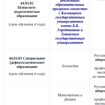
реализации
44.03.02
образовательных
Психолого-
программ совместно
педагогическое
с Калмыцким
образование
государственным
университетом
(срок обучения 4 года)
имени Б.Б.
Городовикова и
Тувинским
государственным
университетом
Русски
44.03.03 Специальное
общес
(дефектологическое)
Логопедия
образование
профе
тест
(срок обучения 4 года)
по мат
Русски
общес
Математика и
физика
профе
тести