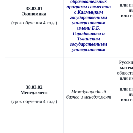
образовательных
или
ин
программ совместно
38.03.01
яз
с Калмыцким
Экономика
или
и
государственным
(срок обучения 4 года)
университетом
имени Б.Б.
Городовикова и
Тувинским
государственным
университетом
Р
усски
матем
обществ
или
и
38.03.02
или
и
Международный
Менеджмент
яз
бизнес и менеджмент
или
и
(срок обучения 4 года)