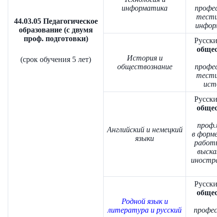
информатика
профе
тести
44.03.05 Педагогическое
инфор
образование (с двумя
проф. подготовки)
Русски
общес
История и
(срок обучения 5 лет)
обществознание
профе
тести
ист
Русски
общес
проф.
Английский и немецкий
в форм
языки
работ
выска
иностр
Русски
общес
Родной язык и
литература и русский
профе