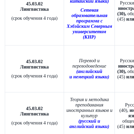
китайский языки)
Русски
45.03.02
иностр
Лингвистика
Сетевая
(30),
общ
образовательная
(срок обучения 4 года)
(45)
ил
программа с
Хэбэйским Северным
университетом
(КНР)
Перевод и
Русски
45.03.02
переводоведение
иностр
Лингвистика
(английский
(30),
общ
(срок обучения 4 года)
и немецкий языки)
(45)
ил
Теория и методика
преподавания
Рус
45.03.02
иностранных языков и
(40),
и
Лингвистика
культур
яз
(русский и
обще
(срок обучения 4 года)
английский языки)
(45)
ил