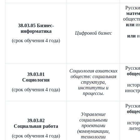
Русски
матем
обществ
или
ин
38.03.05 Бизнес-
информатика
Цифровой бизнес
или
и
(срок обучения 4 года)
Русски
Социология азиатских
общес
39.03.01
обществ: социальная
Социология
структура,
истор
институты и
(срок обучения 4 года)
иност
процессы.
Русски
общес
Управление
социальными
39.03.02
истор
проектами
Социальная работа
литер
(коммуникации,
(срок обучения 4 года)
технологии