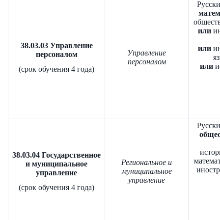
Р
усски
матем
обществ
или
и
38.03.03 Управление
или
и
Управление
персоналом
яз
персоналом
или
и
(срок обучения 4 года)
Русски
общес
истор
38.03.04 Государственное
математ
Региональное и
и муниципальное
иност
муниципальное
управление
управление
(срок обучения 4 года)