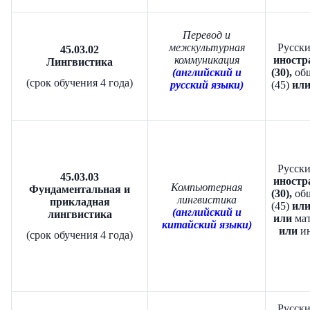
Перевод и
межкультурная
Русски
45.03.02
коммуникация
иностр
Лингвистика
(английский и
(30),
об
(срок обучения 4 года)
русский языки)
(45)
ил
Русски
45.03.03
иностр
Компьютерная
Фундаментальная и
(30),
общ
лингвистика
прикладная
(45)
ил
(английский и
лингвистика
или
мат
китайский языки)
или
ин
(срок обучения 4 года)
Русски