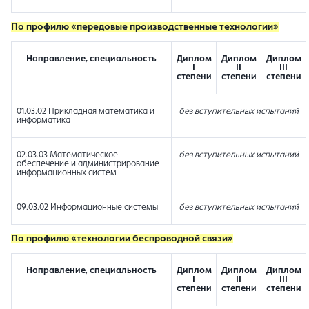
По профилю «
передовые производственные технологии»
Направление, специальность
Диплом
Диплом
Диплом
I
II
III
степени
степени
степени
01.03.02 Прикладная математика и
без вступительных испытаний
информатика
02.03.03 Математическое
без вступительных испытаний
обеспечение и администрирование
информационных систем
09.03.02 Информационные системы
без вступительных испытаний
По
профилю «технологии беспроводной связи»
Направление, специальность
Диплом
Диплом
Диплом
I
II
III
степени
степени
степени