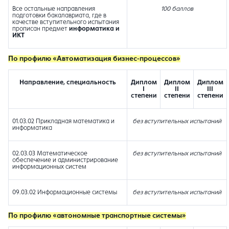
Все остальные направления
100 баллов
подготовки бакалавриата, где в
качестве вступительного испытания
прописан предмет
информатика и
ИКТ
По профилю «Автоматизация бизнес-процессов»
Направление, специальность
Диплом
Диплом
Диплом
I
II
III
степени
степени
степени
01.03.02 Прикладная математика и
без вступительных испытаний
информатика
02.03.03 Математическое
без вступительных испытаний
обеспечение и администрирование
информационных систем
09.03.02 Информационные системы
без вступительных испытаний
По профилю «автономные транспортные системы»