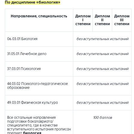
По дисциплине «биология»
Направление, специальность
Диплом
Диплом
Диплом
I
II
III
степени
степени
степени
06.03.01 Биология
без вступительных испытаний
31.05.01 Лечебное дело
без вступительных испытаний
37.03.01 Психология
без вступительных испытаний
44.03.02 Психолого-педагогическое
без вступительных испытаний
образование
49.03.01 Физическая культура
без вступительных испытаний
Все остальные направления
100 баллов
подготовки бакалавриата/
специалитета, где в качестве
вступительного испытания прописан
предмет
биология