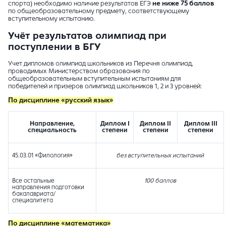
спорта) необходимо наличие результатов ЕГЭ
не ниже 75 баллов
по общеобразовательному предмету, соответствующему
вступительному испытанию.
Учёт результатов олимпиад при
поступлении в БГУ
Учет дипломов олимпиад школьников из Перечня олимпиад,
проводимых Министерством образования по
общеобразовательным вступительным испытаниям для
победителей и призеров олимпиад школьников 1, 2 и 3 уровней:
По дисциплине «русский язык»
Направление,
Диплом I
Диплом II
Диплом III
специальность
степени
степени
степени
45.03.01 «Филология»
без вступительных испытаний
Все остальные
100 баллов
направления подготовки
бакалавриата/
специалитета
По дисциплине «математика»