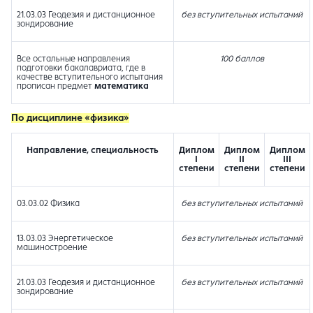
21.03.03 Геодезия и дистанционное
без вступительных испытаний
зондирование
Все остальные направления
100 баллов
подготовки бакалавриата, где в
качестве вступительного испытания
прописан предмет
математика
По дисциплине «физика»
Направление, специальность
Диплом
Диплом
Диплом
I
II
III
степени
степени
степени
03.03.02 Физика
без вступительных испытаний
13.03.03 Энергетическое
без вступительных испытаний
машиностроение
21.03.03 Геодезия и дистанционное
без вступительных испытаний
зондирование