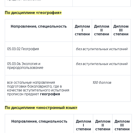
По дисциплине «география»
Направление, специальность
Диплом
Диплом
Диплом
I
II
III
степени
степени
степени
05.03.02 География
без вступительных испытаний
05.03.06 Экология и
без вступительных испытаний
природопользование
все остальные направления
100 баллов
подготовки бакалавриата, где в
качестве вступительного испытания
прописан предмет
география
По дисциплине «иностранный язык»
Направление, специальность
Диплом
Диплом
Диплом
I
II
III
степени
степени
степени