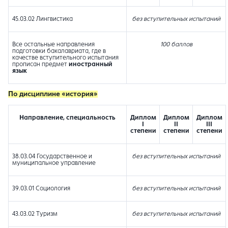
45.03.02 Лингвистика
без вступительных испытаний
Все остальные направления
100 баллов
подготовки бакалавриата, где в
качестве вступительного испытания
прописан предмет
иностранный
язык
По дисциплине «история»
Направление, специальность
Диплом
Диплом
Диплом
I
II
III
степени
степени
степени
38.03.04 Государственное и
без вступительных испытаний
муниципальное управление
39.03.01 Социология
без вступительных испытаний
43.03.02 Туризм
без вступительных испытаний