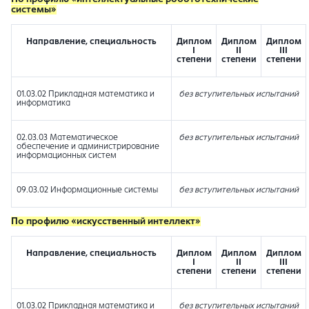
системы»
Направление, специальность
Диплом
Диплом
Диплом
I
II
III
степени
степени
степени
01.03.02 Прикладная математика и
без вступительных испытаний
информатика
02.03.03 Математическое
без вступительных испытаний
обеспечение и администрирование
информационных систем
09.03.02 Информационные системы
без вступительных испытаний
По
профилю «искусственный интеллект»
Направление, специальность
Диплом
Диплом
Диплом
I
II
III
степени
степени
степени
01.03.02 Прикладная математика и
без вступительных испытаний