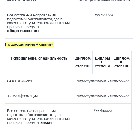
48.03.01 Теология
без вступительных испытаний
Все остальные направления
100 баллов
подготовки бакалавриата, где в
качестве вступительного испытания
прописан предмет
обществознание
По дисциплине «химия»
Направление, специальность
Диплом
Диплом
Диплом
I
II
III
степени
степени
степени
04.03.01 Химия
без вступительных испытаний
33.05.01Фармация
без вступительных испытаний
Все остальные направления
100 баллов
подготовки бакалавриата, где в
качестве вступительного испытания
прописан предмет
химия