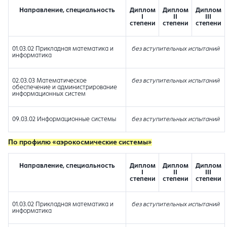
Направление, специальность
Диплом
Диплом
Диплом
I
II
III
степени
степени
степени
01.03.02 Прикладная математика и
без вступительных испытаний
информатика
02.03.03 Математическое
без вступительных испытаний
обеспечение и администрирование
информационных систем
09.03.02 Информационные системы
без вступительных испытаний
По профилю «аэрокосмические системы»
Направление, специальность
Диплом
Диплом
Диплом
I
II
III
степени
степени
степени
01.03.02 Прикладная математика и
без вступительных испытаний
информатика