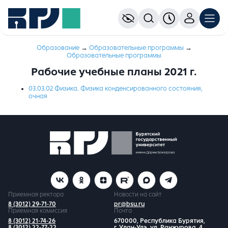
Образование
→
Образовательные программы
→
Образовательные программы
Рабочие учебные планы 2021 г.
03.03.02 Физика. Физика конденсированного состояния,
очная
Приемная ректора
Новости на сайт
8 (3012) 29-71-70
pr@bsu.ru
Приемная комиссия
Почта
8 (3012) 21-74-26
670000, Республика Бурятия,
8 (3012) 22-77-22
г. Улан-Удэ, ул. Ранжурова, 4