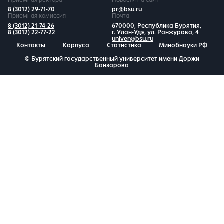
8 (3012) 29-71-70
pr@bsu.ru
Приемная комиссия
Почта
8 (3012) 21-74-26
670000, Республика Бурятия,
8 (3012) 22-77-22
г. Улан-Удэ, ул. Ранжурова, 4
univer@bsu.ru
Контакты
Корпуса
Статистика
Минобнауки РФ
© Бурятский государственный университет имени Доржи
Банзарова