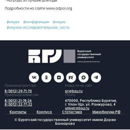
· Награда за лучшие доклады
Подробности на сайте www.adpol.org
#наука
#конференции
#наука
#научно-исследовательская_часть
Приемная ректора
Новости на сайт
8 (3012) 29-71-70
pr@bsu.ru
Приемная комиссия
Почта
8 (3012) 21-74-26
670000, Республика Бурятия,
8 (3012) 22-77-22
г. Улан-Удэ, ул. Ранжурова, 4
univer@bsu.ru
Контакты
Корпуса
Статистика
Минобнауки РФ
© Бурятский государственный университет имени Доржи
Банзарова