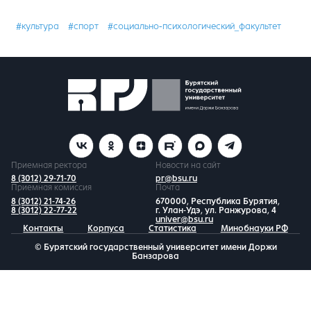
#культура
#спорт
#социально-психологический_факультет
Приемная ректора
Новости на сайт
8 (3012) 29-71-70
pr@bsu.ru
Приемная комиссия
Почта
8 (3012) 21-74-26
670000, Республика Бурятия,
8 (3012) 22-77-22
г. Улан-Удэ, ул. Ранжурова, 4
univer@bsu.ru
Контакты
Корпуса
Статистика
Минобнауки РФ
© Бурятский государственный университет имени Доржи
Банзарова