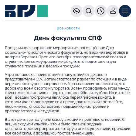
Все новости
День факультета СПФ
Праздничное спортивное мероприятие, посвящённое Дню
социально-психологического факультета, на Верхней Березовке в
лагере «Березка». Третьего октября преподавательский состав и
студенческое самоуправление факультета подготовили для
студентов полезный и веселый праздник.
Утро началось с приветствий и напутствий от декана и
представителей ССУ. Затем стартовал разбег по станциям в виде
веревочного курса, направленный на сплочение коллектива, что
добавило всем азарта и упорства. Затем проводились игры между
группами в таких видах спорта, как волейбол и футбол. Но и это не
все! Гвоздем программы являлось перетягивание каната, в
котором участвовал даже сам преподавательский состав! Это,
несомненно, способствовало повышению настроения и
преподавателей, и студентов.
В этот день все получили массу эмоций и приятных мгновений. С
лиц не сходили улыбки - это и было главной задачей
организаторов мероприятия, которую они осуществили, приложив
все свои силы, и добившись поставленной цели.