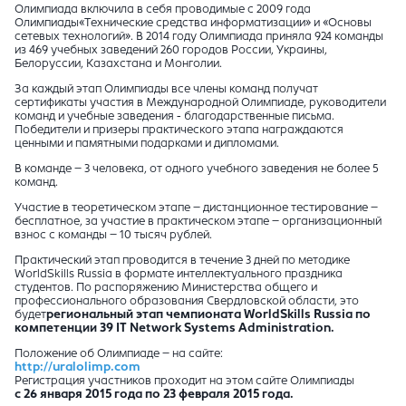
Олимпиада включила в себя проводимые с 2009 года
Олимпиады«Технические средства информатизации» и «Основы
сетевых технологий». В 2014 году Олимпиада приняла 924 команды
из 469 учебных заведений 260 городов России, Украины,
Белоруссии, Казахстана и Монголии.
За каждый этап Олимпиады все члены команд получат
сертификаты участия в Международной Олимпиаде, руководители
команд и учебные заведения - благодарственные письма.
Победители и призеры практического этапа награждаются
ценными и памятными подарками и дипломами.
В команде – 3 человека, от одного учебного заведения не более 5
команд.
Участие в теоретическом этапе – дистанционное тестирование –
бесплатное, за участие в практическом этапе – организационный
взнос с команды – 10 тысяч рублей.
Практический этап проводится в течение 3 дней по методике
WorldSkills Russia в формате интеллектуального праздника
студентов. По распоряжению Министерства общего и
профессионального образования Свердловской области, это
будет
региональный этап чемпионата
WorldSkills Russia
по
компетенции 39
IT Network Systems Administration
.
Положение об Олимпиаде – на сайте:
http://uralolimp.com
Регистрация участников проходит на этом сайте Олимпиады
с 26 января 2015 года по 23 февраля 2015 года.