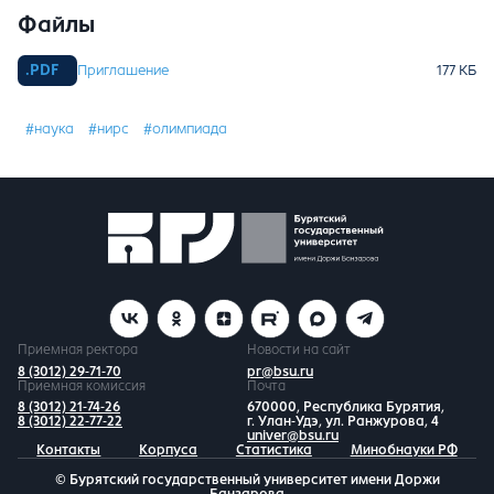
Файлы
Приглашение
#наука
#нирс
#олимпиада
Приемная ректора
Новости на сайт
8 (3012) 29-71-70
pr@bsu.ru
Приемная комиссия
Почта
8 (3012) 21-74-26
670000, Республика Бурятия,
8 (3012) 22-77-22
г. Улан-Удэ, ул. Ранжурова, 4
univer@bsu.ru
Контакты
Корпуса
Статистика
Минобнауки РФ
© Бурятский государственный университет имени Доржи