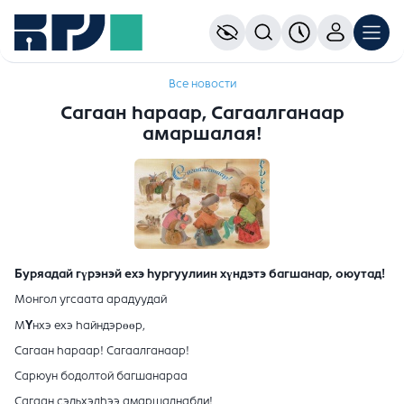
Все новости
Сагаан hараар, Сагаалганаар
амаршалая!
Буряадай гүрэнэй ехэ hургуулиин хүндэтэ багшанар, оюутад!
Монгол угсаата арадуудай
М
Y
нхэ ехэ hайндэрөөр,
Сагаан hараар! Сагаалганаар!
Сарюун бодолтой багшанараа
Сагаан сэдьхэлhээ амаршалнабди!