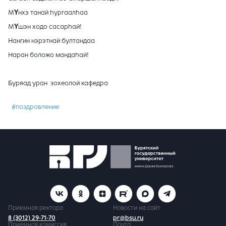
М
Y
нхэ танай hургаалhаа
М
Y
шэн ходо сасарhай!
Нангин нэрэтнай бултандаа
Наран боложо мандаhай!
Буряад уран зохеолой кафедра
#поздравление
Приемная ректора
Новости на сайт
8 (3012) 29-71-70
pr@bsu.ru
Приемная комиссия
Почта