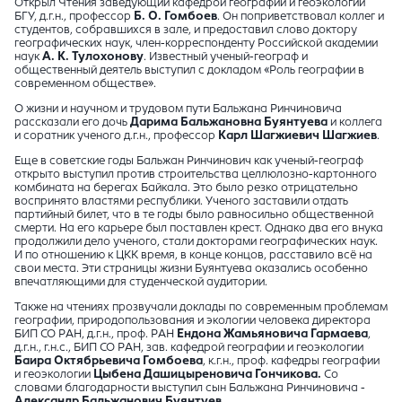
Открыл Чтения заведующий кафедрой географии и геоэкологии
БГУ, д.г.н., профессор
Б. О. Гомбоев
. Он поприветствовал коллег и
студентов, собравшихся в зале, и предоставил слово доктору
географических наук, член-корреспонденту Российской академии
наук
А. К. Тулохонову
. Известный ученый-географ и
общественный деятель выступил с докладом «Роль географии в
современном обществе».
О жизни и научном и трудовом пути Бальжана Ринчиновича
рассказали его дочь
Дарима Бальжановна Буянтуева
и коллега
и соратник ученого д.г.н., профессор
Карл Шагжиевич Шагжиев
.
Еще в советские годы Бальжан Ринчинович как ученый-географ
открыто выступил против строительства целлюлозно-картонного
комбината на берегах Байкала. Это было резко отрицательно
воспринято властями республики. Ученого заставили отдать
партийный билет, что в те годы было равносильно общественной
смерти. На его карьере был поставлен крест. Однако два его внука
продолжили дело ученого, стали докторами географических наук.
И по отношению к ЦКК время, в конце концов, расставило всё на
свои места. Эти страницы жизни Буянтуева оказались особенно
впечатляющими для студенческой аудитории.
Также на чтениях прозвучали доклады по
с
овременным проблемам
географии, природопользования и экологии человека
директора
БИП СО РАН, д.г.н., проф. РАН
Ендона Жамьяновича Гармаева
,
д.г.н., г.н.с., БИП СО РАН, зав. кафедрой географии и геоэкологии
Баира Октябрьевича Гомбоева
, к.г.н., проф. кафедры географии
и геоэкологии
Цыбена Дашицыреновича
Гончикова.
Со
словами благодарности выступил сын Бальжана Ринчиновича -
Александр Бальжанович Буянтуев
.