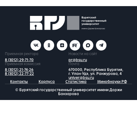
Приемная ректора
Новости на сайт
8 (3012) 29-71-70
pr@bsu.ru
Приемная комиссия
Почта
8 (3012) 21-74-26
670000, Республика Бурятия,
8 (3012) 22-77-22
г. Улан-Удэ, ул. Ранжурова, 4
univer@bsu.ru
Контакты
Корпуса
Статистика
Минобнауки РФ
© Бурятский государственный университет имени Доржи
Банзарова