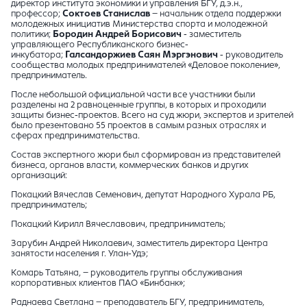
директор института экономики и управления БГУ, д.э.н.,
профессор;
Соктоев Станислав
– начальник отдела поддержки
молодежных инициатив Министерства спорта и молодежной
политики;
Бородин Андрей Борисович
- заместитель
управляющего Республиканского бизнес-
инкубатора;
Галсандоржиев Саян Мэргэнович
- руководитель
сообщества молодых предпринимателей «Деловое поколение»,
предприниматель.
После небольшой официальной части все участники были
разделены на 2 равноценные группы, в которых и проходили
защиты бизнес-проектов. Всего на суд жюри, экспертов и зрителей
было презентовано 55 проектов в самым разных отраслях и
сферах предпринимательства.
Состав экспертного жюри был сформирован из представителей
бизнеса, органов власти, коммерческих банков и других
организаций:
Покацкий Вячеслав Семенович, депутат Народного Хурала РБ,
предприниматель;
Покацкий Кирилл Вячеславович, предприниматель;
Зарубин Андрей Николаевич, заместитель директора Центра
занятости населения г. Улан-Удэ;
Комарь Татьяна, – руководитель группы обслуживания
корпоративных клиентов ПАО «Бинбанк»;
Раднаева Светлана – преподаватель БГУ, предприниматель,