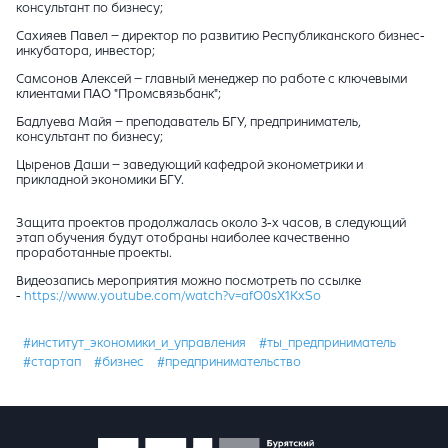
консультант по бизнесу;
Сахияев Павел – директор по развитию Республиканского бизнес-
инкубатора, инвестор;
Самсонов Алексей – главный менеджер по работе с ключевыми
клиентами ПАО "Промсвязьбанк";
Бадлуева Майя – преподаватель БГУ, предприниматель,
консультант по бизнесу;
Цыренов Даши – заведующий кафедрой эконометрики и
прикладной экономики БГУ.
Защита проектов продолжалась около 3-х часов, в следующий
этап обучения будут отобраны наиболее качественно
проработанные проекты.
Видеозапись мероприятия можно посмотреть по ссылке
-
https://www.youtube.com/watch?v=afO0sX1KxSo
#институт_экономики_и_управления
#ты_предприниматель
#стартап
#бизнес
#предпринимательство