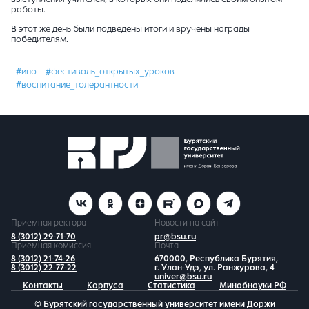
работы.
В этот же день были подведены итоги и вручены награды
победителям.
#ино
#фестиваль_открытых_уроков
#воспитание_толерантности
Приемная ректора
Новости на сайт
8 (3012) 29-71-70
pr@bsu.ru
Приемная комиссия
Почта
8 (3012) 21-74-26
670000, Республика Бурятия,
8 (3012) 22-77-22
г. Улан-Удэ, ул. Ранжурова, 4
univer@bsu.ru
Контакты
Корпуса
Статистика
Минобнауки РФ
© Бурятский государственный университет имени Доржи