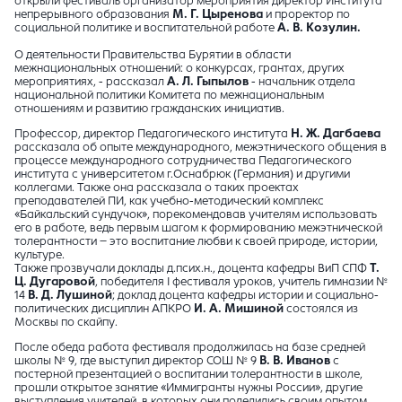
открыли фестиваль организатор мероприятия директор Института
непрерывного образования
М. Г. Цыренова
и проректор по
социальной политике и воспитательной работе
А. В. Козулин.
О деятельности Правительства Бурятии в области
межнациональных отношений: о конкурсах, грантах, других
мероприятиях, - рассказал
А. Л. Гыпылов
- начальник отдела
национальной политики Комитета по межнациональным
отношениям и развитию гражданских инициатив.
Профессор, директор Педагогического института
Н. Ж. Дагбаева
рассказала об опыте международного, межэтнического общения в
процессе международного сотрудничества Педагогического
института с университетом г.Оснабрюк (Германия) и другими
коллегами. Также она рассказала о таких проектах
преподавателей ПИ, как учебно-методический комплекс
«Байкальский сундучок», порекомендовав учителям использовать
его в работе, ведь первым шагом к формированию межэтнической
толерантности – это воспитание любви к своей природе, истории,
культуре.
Также прозвучали доклады д.псих.н., доцента кафедры ВиП СПФ
Т.
Ц. Дугаровой
, победителя I фестиваля уроков, учитель гимназии №
14
В. Д. Лушиной
; доклад доцента кафедры истории и социально-
политических дисциплин АПКРО
И. А. Мишиной
состоялся из
Москвы по скайпу.
После обеда работа фестиваля продолжилась на базе средней
школы № 9, где выступил директор СОШ № 9
В. В. Иванов
с
постерной презентацией о воспитании толерантности в школе,
прошли открытое занятие «Иммигранты нужны России», другие
выступления учителей, в которых они поделились своим опытом