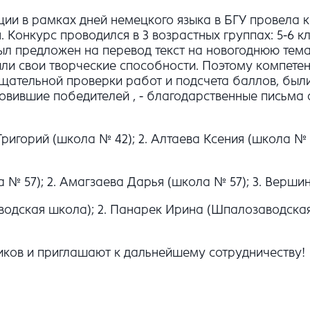
и в рамках дней немецкого языка в БГУ провела 
 Конкурс проводился в 3 возрастных группах: 5-6 кла
ыл предложен на перевод текст на новогоднюю тема
вили свои творческие способности. Поэтому компет
 тщательной проверки работ и подсчета баллов, бы
товившие победителей , - благодарственные письма
 Григорий (школа № 42); 2. Алтаева Ксения (школа 
 № 57); 2. Амагзаева Дарья (школа № 57); 3. Верши
заводская школа); 2. Панарек Ирина (Шпалозаводска
иков и приглашают к дальнейшему сотрудничеству!