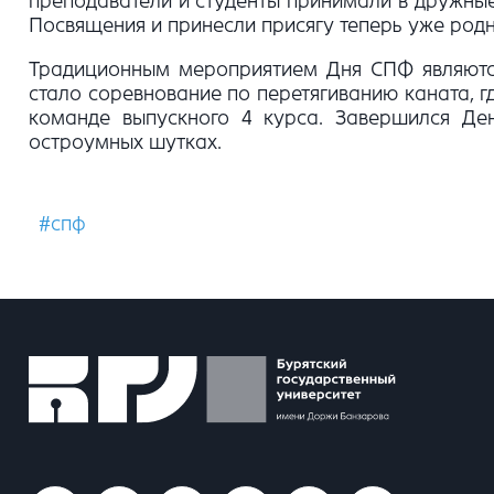
преподаватели и студенты принимали в дружные
Посвящения и принесли присягу теперь уже родн
Традиционным мероприятием Дня СПФ являются 
стало соревнование по перетягиванию каната, г
команде выпускного 4 курса. Завершился Ден
остроумных шутках.
#спф