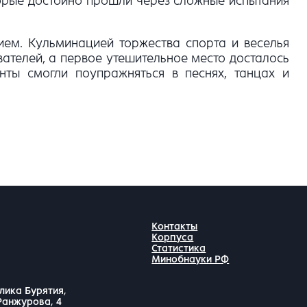
торые достойно прошли через сложные испытания
ием. Кульминацией торжества спорта и веселья
вателей, а первое утешительное место досталось
нты смогли поупражняться в песнях, танцах и
Контакты
Корпуса
Статистика
Минобнауки РФ
лика Бурятия,
 Ранжурова, 4