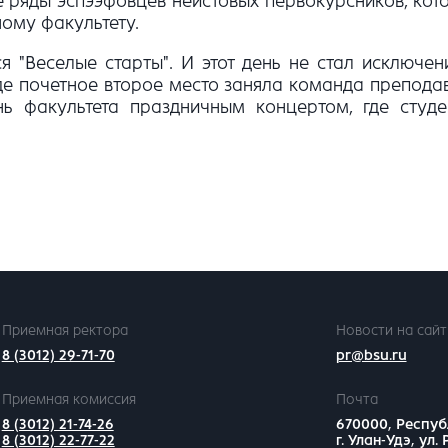
 ряды эспээфовцев неистовых первокурсников, ко
ому факультету.
"Веселые старты". И этот день не стал исключен
де почетное второе место заняла команда препода
ь факультета праздничным концертом, где студе
Приемная ректора
Новости на сайт
8 (3012) 29-71-70
pr@bsu.ru
Приемная комиссия
Почта
8 (3012) 21-74-26
670000, Респуб
8 (3012) 22-77-22
г. Улан-Удэ, ул.