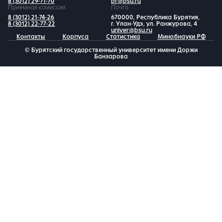
8 (3012) 29-71-70
pr@bsu.ru
Приемная комиссия
Почта
8 (3012) 21-74-26
670000, Республика Бурятия,
8 (3012) 22-77-22
г. Улан-Удэ, ул. Ранжурова, 4
univer@bsu.ru
Контакты
Корпуса
Статистика
Минобнауки РФ
© Бурятский государственный университет имени Доржи
Банзарова