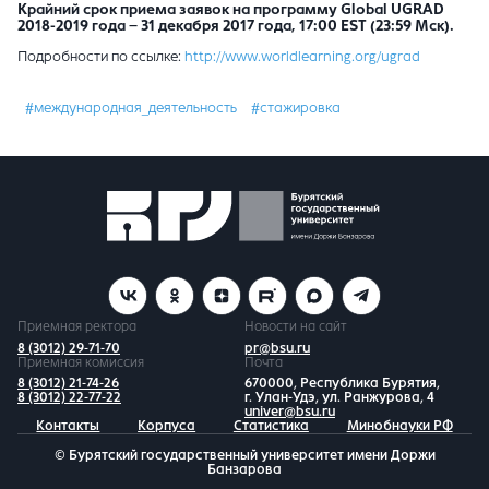
Крайний срок приема заявок на программу Global
UGRAD
2018-2019 года – 31 декабря 2017 года, 17:00 EST (23:59 Мск).
Подробности по ссылке:
http://www.worldlearning.org/ugrad
#международная_деятельность
#стажировка
Приемная ректора
Новости на сайт
8 (3012) 29-71-70
pr@bsu.ru
Приемная комиссия
Почта
8 (3012) 21-74-26
670000, Республика Бурятия,
8 (3012) 22-77-22
г. Улан-Удэ, ул. Ранжурова, 4
univer@bsu.ru
Контакты
Корпуса
Статистика
Минобнауки РФ
© Бурятский государственный университет имени Доржи
Банзарова