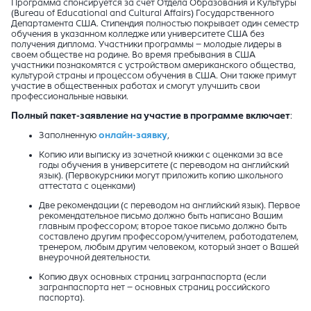
Программа спонсируется за счет Отдела Образования и Культуры
(Bureau of Educational and Cultural Affairs) Государственного
Департамента США. Стипендия полностью покрывает один семестр
обучения в указанном колледже или университете США без
получения диплома. Участники программы – молодые лидеры в
своем обществе на родине. Во время пребывания в США
участники познакомятся с устройством американского общества,
культурой страны и процессом обучения в США. Они также примут
участие в общественных работах и смогут улучшить свои
профессиональные навыки.
Полный пакет-заявление на участие в программе включает
:
Заполненную
онлайн-заявку
,
Копию или выписку из зачетной книжки с оценками за все
годы обучения в университете (с переводом на английский
язык). (Первокурсники могут приложить копию школьного
аттестата с оценками)
Две рекомендации (с переводом на английский язык). Первое
рекомендательное письмо должно быть написано Вашим
главным профессором; второе такое письмо должно быть
составлено другим профессором/учителем, работодателем,
тренером, любым другим человеком, который знает о Вашей
внеурочной деятельности.
Копию двух основных страниц загранпаспорта (если
загранпаспорта нет – основных страниц российского
паспорта).