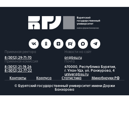
Приемная ректора
Новости на сайт
8 (3012) 29-71-70
pr@bsu.ru
Приемная комиссия
Почта
8 (3012) 21-74-26
670000, Республика Бурятия,
8 (3012) 22-77-22
г. Улан-Удэ, ул. Ранжурова, 4
univer@bsu.ru
Контакты
Корпуса
Статистика
Минобнауки РФ
© Бурятский государственный университет имени Доржи
Банзарова