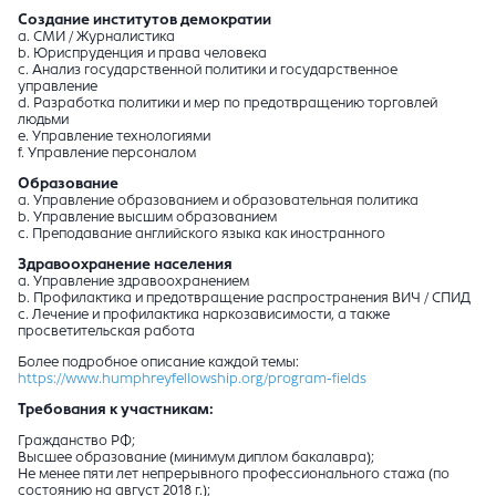
Создание институтов демократии
a. СМИ / Журналистика
b. Юриспруденция и права человека
c. Анализ государственной политики и государственное
управление
d. Разработка политики и мер по предотвращению торговлей
людьми
e. Управление технологиями
f. Управление персоналом
Образование
a. Управление образованием и образовательная политика
b. Управление высшим образованием
c. Преподавание английского языка как иностранного
Здравоохранение населения
a. Управление здравоохранением
b. Профилактика и предотвращение распространения ВИЧ / СПИД
c. Лечение и профилактика наркозависимости, а также
просветительская работа
Более подробное описание каждой темы:
https://www.humphreyfellowship.org/program-fields
Требования к участникам:
Гражданство РФ;
Высшее образование (минимум диплом бакалавра);
Не менее пяти лет непрерывного профессионального стажа (по
состоянию на август 2018 г.);