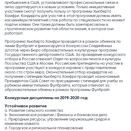
пребывания в США, устанавливают профессиональные связи и
легко адаптируются к новым условиям. Только инициативные
участники смогут получить пользу от программы Хьюберта
Хамфри. Кандидаты для участия в этой программе должны иметь
как минимум пятилетний стаж работы по специальности на момент
подачи заявки. Они также должны быть заинтересованы в
стратегическом развитии той области знания, в которой они
работают.
Программа Хьюберта Хамфри проводится в рамках обменов по
линии Фулбрайт и финансируется Конгрессом Соединённых
Штатов через Бюро образовательных и культурных программ
Государственного департамента США. За проведение конкурсного
отбора в России отвечает Отдел по вопросам печати и культуры
Посольства США в Москве. Российские претенденты на участие в
программе участвуют в конкурсе наравне с представителями
около ста стран мира. Окончательный отбор кандидатов на
получение стипендии Хьюберта Хамфри проводит назначаемый
Президентом США Совет по присуждению стипендий для учебы за
рубежом имени Уильяма Фулбрайта, который отвечает за
образовательные обмены в рамках программы Фулбрайт.
Конкурсные дисциплины на 2019-2020 год:
Устойчивое развитие
a. Развитие сельского хозяйства
b. Экономическое развитие / Финансы и банковское дело
c. Природные ресурсы, управление окружающей средой и
изменение климата
d. Городское и региональное планирование