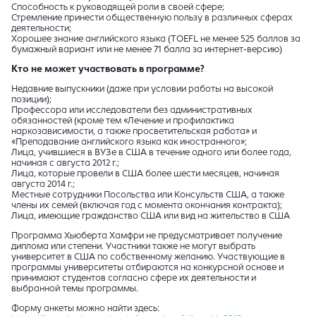
Способность к руководящей роли в своей сфере;
Стремление принести общественную пользу в различных сферах
деятельности;
Хорошее знание английского языка (TOEFL не менее 525 баллов за
бумажный вариант или не менее 71 балла за интернет-версию)
Кто не может участвовать в программе?
Недавние выпускники (даже при условии работы на высокой
позиции);
Профессора или исследователи без административных
обязанностей (кроме тем «Лечение и профилактика
наркозависимости, а также просветительская работа» и
«Преподавание английского языка как иностранного»;
Лица, учившиеся в ВУЗе в США в течение одного или более года,
начиная с августа 2012 г.;
Лица, которые провели в США более шести месяцев, начиная
августа 2014 г.;
Местные сотрудники Посольства или Консульств США, а также
члены их семей (включая год с момента окончания контракта);
Лица, имеющие гражданство США или вид на жительство в США
Программа Хьюберта Хамфри не предусматривает получение
диплома или степени. Участники также не могут выбрать
университет в США по собственному желанию. Участвующие в
программы университеты отбираются на конкурсной основе и
принимают студентов согласно сфере их деятельности и
выбранной темы программы.
Форму анкеты можно найти здесь: