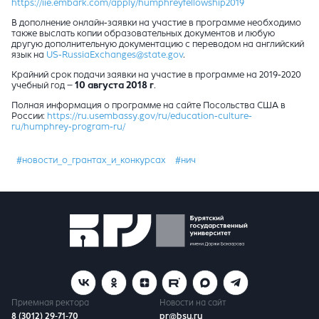
https://iie.embark.com/apply/humphreyfellowship2019
В дополнение онлайн-заявки на участие в программе необходимо
также выслать копии образовательных документов и любую
другую дополнительную документацию с переводом на английский
язык на
US-RussiaExchanges@state.gov
.
Крайний срок подачи заявки на участие в программе на 2019-2020
учебный год –
10 августа 2018 г
.
Полная информация о программе на сайте Посольства США в
России:
https://ru.usembassy.gov/ru/education-culture-
ru/humphrey-program-ru/
#новости_о_грантах_и_конкурсах
#нич
Приемная ректора
Новости на сайт
8 (3012) 29-71-70
pr@bsu.ru