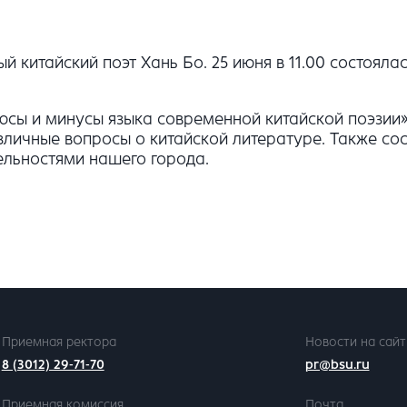
ый китайский поэт Хань Бо. 25 июня в 11.00 состоял
юсы и минусы языка современной китайской поэзии»
личные вопросы о китайской литературе. Также сост
ельностями нашего города.
Приемная ректора
Новости на сайт
8 (3012) 29-71-70
pr@bsu.ru
Приемная комиссия
Почта