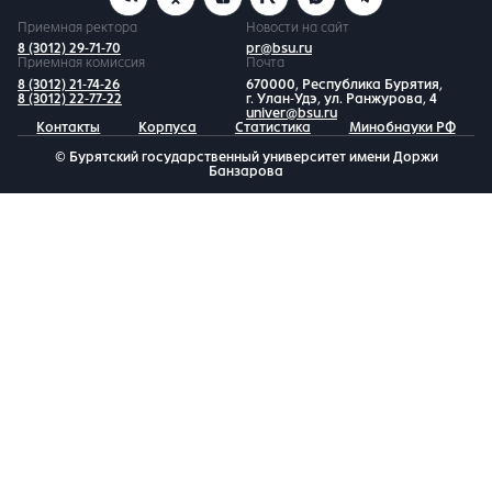
Приемная ректора
Новости на сайт
8 (3012) 29-71-70
pr@bsu.ru
Приемная комиссия
Почта
8 (3012) 21-74-26
670000, Республика Бурятия,
8 (3012) 22-77-22
г. Улан-Удэ, ул. Ранжурова, 4
univer@bsu.ru
Контакты
Корпуса
Статистика
Минобнауки РФ
© Бурятский государственный университет имени Доржи
Банзарова