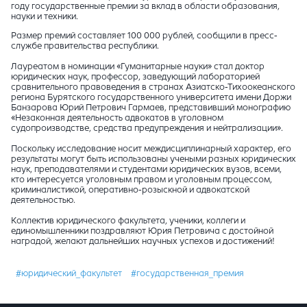
году государственные премии за вклад в области образования,
науки и техники.
Размер премий составляет 100 000 рублей, сообщили в пресс-
службе правительства республики.
Лауреатом в номинации «Гуманитарные науки» стал доктор
юридических наук, профессор, заведующий лабораторией
сравнительного правоведения в странах Азиатско-Тихоокеанского
региона Бурятского государственного университета имени Доржи
Банзарова Юрий Петрович Гармаев, представивший монографию
«Незаконная деятельность адвокатов в уголовном
судопроизводстве, средства предупреждения и нейтрализации».
Поскольку исследование носит междисциплинарный характер, его
результаты могут быть использованы учеными разных юридических
наук, преподавателями и студентами юридических вузов, всеми,
кто интересуется уголовным правом и уголовным процессом,
криминалистикой, оперативно-розыскной и адвокатской
деятельностью.
Коллектив юридического факультета, ученики, коллеги и
единомышленники поздравляют Юрия Петровича с достойной
наградой, желают дальнейших научных успехов и достижений!
#юридический_факультет
#государственная_премия