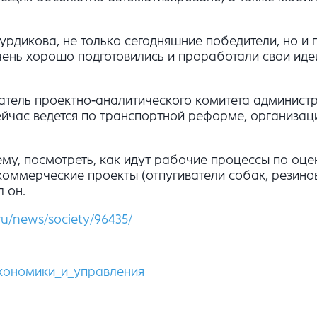
урдикова, не только сегодняшние победители, но и 
чень хорошо подготовились и проработали свои иде
атель проектно-аналитического комитета администр
сейчас ведется по транспортной реформе, организа
тему, посмотреть, как идут рабочие процессы по оц
оммерческие проекты (отпугиватели собак, резинов
 он.
.ru/news/society/96435/
экономики_и_управления