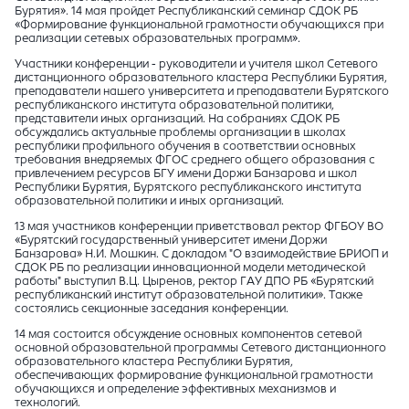
Бурятия». 14 мая пройдет Республиканский семинар СДОК РБ
«Формирование функциональной грамотности обучающихся при
реализации сетевых образовательных программ».
Участники конференции - руководители и учителя школ Сетевого
дистанционного образовательного кластера Республики Бурятия,
преподаватели нашего университета и преподаватели Бурятского
республиканского института образовательной политики,
представители иных организаций. На собраниях СДОК РБ
обсуждались актуальные проблемы организации в школах
республики профильного обучения в соответствии основных
требования внедряемых ФГОС среднего общего образования с
привлечением ресурсов БГУ имени Доржи Банзарова и школ
Республики Бурятия, Бурятского республиканского института
образовательной политики и иных организаций.
13 мая участников конференции приветствовал ректор ФГБОУ ВО
«Бурятский государственный университет имени Доржи
Банзарова» Н.И. Мошкин. С докладом "О взаимодействие БРИОП и
СДОК РБ по реализации инновационной модели методической
работы" выступил В.Ц. Цыренов, ректор ГАУ ДПО РБ «Бурятский
республиканский институт образовательной политики». Также
состоялись секционные заседания конференции.
14 мая состоится обсуждение основных компонентов сетевой
основной образовательной программы Сетевого дистанционного
образовательного кластера Республики Бурятия,
обеспечивающих формирование функциональной грамотности
обучающихся и определение эффективных механизмов и
технологий.