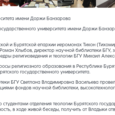
ерситета имени Доржи Банзарова
 государственного университета имени Доржи Банз
ской и Бурятской епархии иеромонах Тихон (Тихоми
Роман Хлыбов, директор научной библиотеки БГУ, з
федры религиоведения и теологии БГУ Михаил Алек
росы религиозного образования в Республике Буря
рятского государственного университета.
теки БГУ Светлана Владимировна Васильева прове
кциями фондов научной библиотеки, высокотехноло
о студентами отделения теологии Бурятского госуда
сть, в ходе живой беседы, получить от Владыки от