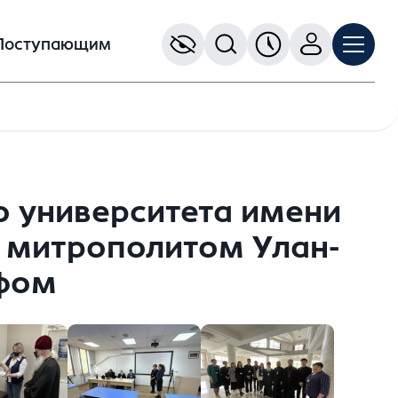
Поступающим
о университета имени
 митрополитом Улан-
ифом