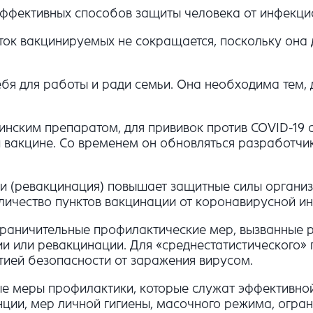
эффективных способов защиты человека от инфекци
ток вакцинируемых не сокращается, поскольку она
бя для работы и ради семьи. Она необходима тем,
цинским препаратом, для прививок против COVID-19
й вакцине. Со временем он обновляться разработ
ии (ревакцинация) повышает защитные силы организ
личество пунктов вакцинации от коронавирусной и
и ограничительные профилактические мер, вызванн
и или ревакцинации. Для «среднестатистического» г
нтией безопасности от заражения вирусом.
 меры профилактики, которые служат эффективной 
ии, мер личной гигиены, масочного режима, ограни