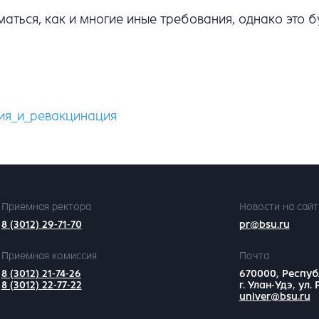
ься, как и многие иные требования, однако это буде
ия_и_ревакцинация
Приемная ректора
Новости на сайт
8 (3012) 29-71-70
pr@bsu.ru
Приемная комиссия
Почта
8 (3012) 21-74-26
670000, Респуб
8 (3012) 22-77-22
г. Улан-Удэ, ул.
univer@bsu.ru