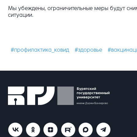
Мы убеждены, ограничительные меры будут снимат
ситуации.
#профилактика_ковид
#здоровье
#вакцинац