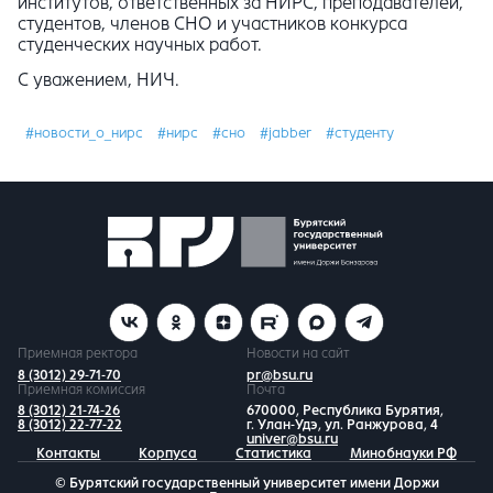
институтов, ответственных за НИРС, преподавателей,
студентов, членов СНО и участников конкурса
студенческих научных работ.
С уважением, НИЧ.
#новости_о_нирс
#нирс
#сно
#jabber
#студенту
Приемная ректора
Новости на сайт
8 (3012) 29-71-70
pr@bsu.ru
Приемная комиссия
Почта
8 (3012) 21-74-26
670000, Республика Бурятия,
8 (3012) 22-77-22
г. Улан-Удэ, ул. Ранжурова, 4
univer@bsu.ru
Контакты
Корпуса
Статистика
Минобнауки РФ
© Бурятский государственный университет имени Доржи