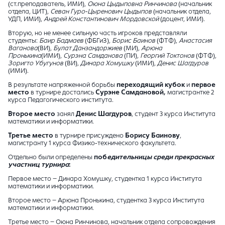
(ст.преподаватель, ИМИ),
Оюна Цыдыповна Ринчинова
(начальник
отдела, ЦИТ),
Севан Гуро-Цыренович Цыдыпов
(начальник отдела,
УДП, ИМИ),
Андрей Константинович Мордовской
(доцент, ИМИ).
Вторую, но не менее сильную часть игроков представляли
студенты:
Баир Бадмаев
(ФБГиЗ),
Борис Баинов
(ФТФ),
Анастасия
Ваганова
(ВИ),
Булат Данзандоржиев
(МИ),
Арюна
Пронькина
(ИМИ),
Сурэна Самданова
(ПИ),
Георгий Токтонов
(ФТФ),
Зоригто Убугунов
(ВИ),
Динара Хомушку
(ИМИ),
Денис Шагдуров
(ИМИ).
В результате напряженной борьбы
переходящий кубок
и
первое
место
в турнире достались
Сурэне Самдановой,
магистрантке 2
курса Педагогического института.
Второе место
занял
Денис Шагдуров
, студент 3 курса Института
математики и информатики.
Третье место
в турнире присуждено
Борису Баинову
,
магистранту 1 курса Физико-технического факультета.
Отдельно были определены
поб
едительницы среди прекрасных
участниц турнира
:
Первое место – Динара Хомушку, студентка 1 курса Института
математики и информатики.
Второе место – Арюна Пронькина, студентка 3 курса Института
математики и информатики.
Третье место – Оюна Ринчинова, начальник отдела сопровождения