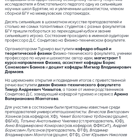
исследователя и блистательного педагога одну из сильнейших
научных школ Бурятии, но и увлеченным шахматистом, членом
сборной БГУ на межвузовских спартакиадах.
Десять сильнейших в шахматном искусстве преподавателей и
столько же самых талантливых студентов с разных факультетов
БГУ пришли побороться за
переходящий кубок
и звание
сильнейшего игрока. Состязание проходило в именной аудитории
профессора Д.С. Сандитова на Физико-техническом факультете.
Организаторами Турнира выступили
кафедра общей и
теоретической физики
Физико-технического факультета, ученики
профессора по науке и шахматам: автор идеи,
магистрант 1
курса направления Физика, ассистент кафедры Борис
Сономович Баинов
и
доцент кафедры Мигмар Владимирович
Дармаев
.
На церемониях открытия и подведения итогов с приветственной
речью выступили
декан Физико-технического факультета
Тимур Андреевич Чимытов
, а также от имени родственников
Сандитова Д.С. заведующий кафедрой туризма и сервиса
Арюна
Валериановна Мантатова
.
Для участия в состязании были приглашены известные среди
преподавателей университеташахматисты:
Вячеслав Викторович
Хахинов
(зав.кафедрой, ХФ),
Чимит Болотовна Урбанова
(доцент,
ФБГиЗ),
Татьяна Анатольевна Чмелева
(ст.преподаватель, ЮФ),
Анна Владимировна Комарова
(зав.кафедрой, ФФКСиТ),
Андрей
Борисович Лупсанов
(преподаватель, ФТФ),
Владимир
Владимирович Мантатов
(доцент, ФТФ),
Олег Юрьевич Николаев