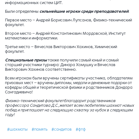
информационных систем ЦИТ.
Были определены
сильнейшие игроки среди преподавателей
:
Первое место – Андрей Борисович Лупсанов, Физико-технический
факультет.
Второе место – Андрей Константинович Мордовской, Институт
математики и информатики.
Третье место – Вячеслав Викторович Хахинов, Химический
факультет.
Специальные призы
также получили самый юный и самый
старший участники турнира: Динара Хомушку и Вячеслав
Викторович Хахинов соответственно.
Всем игрокам были вручены сертификаты участника, обладателям
призовых мест – вручены дипломы, медали и денежные подарки от
кафедры общей и теоретической физики и родственников Дандара
Сангадиевича!
Физико-технический факультетблагодарит родственников
профессора Сандитова Д.С.,желает всем любителям шахмат новых
побед и приглашает на следующую схватку за кубок в следующем
году!
#шахматы
#память
#сандитов
#фтф