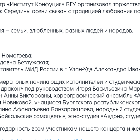
нтр «Институт Конфуция» БГУ организовал торжеств
 Середины осени связан с традицией любования пол
я – семьи, влюбленных, разных людей и народов.
 Номогоева;
довна Ветлужская;
ставитель МИД России в г. Улан-Удэ Александра И
ера юных начинающих исполнителей и студенческих
й дракон» под руководством Игоря Васильевича Мар
ан Анны Викторовны, хореографический ансамбль «
 Новиковой, учащиеся Бурятского республиканског
алина Афанасьевна Банзаракцаева, народный студе
Байкальские самоцветы», этно-студия «Аядон», студ
одарность всем участникам нашего концерта и жел