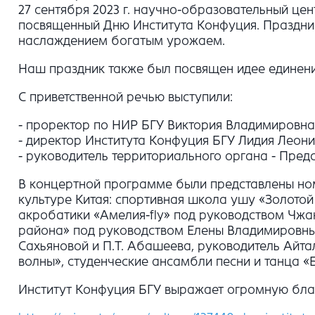
27 сентября 2023 г. научно-образовательный це
посвященный Дню Института Конфуция. Праздник
наслаждением богатым урожаем.
Наш праздник также был посвящен идее единени
С приветственной речью выступили:
- проректор по НИР БГУ Виктория Владимировна
- директор Института Конфуция БГУ Лидия Леони
- руководитель территориального органа - Пред
В концертной программе были представлены ном
культуре Китая: спортивная школа ушу «Золото
акробатики «Амелия-fly» под руководством Чж
района» под руководством Елены Владимировны
Сахьяновой и П.Т. Абашеева, руководитель Айт
волны», студенческие ансамбли песни и танца «
Институт Конфуция БГУ выражает огромную благ