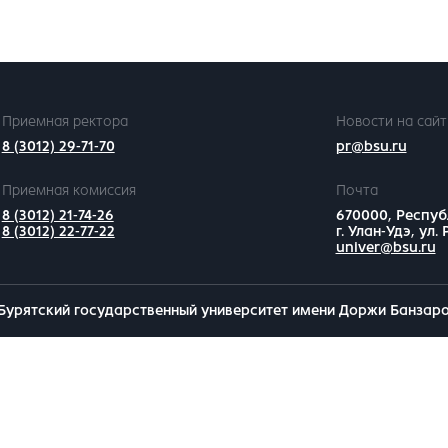
Приемная ректора
Новости на сайт
8 (3012) 29-71-70
pr@bsu.ru
Приемная комиссия
Почта
8 (3012) 21-74-26
670000, Респуб
8 (3012) 22-77-22
г. Улан-Удэ, ул.
univer@bsu.ru
Бурятский государственный университет имени Доржи Банзар