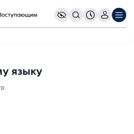
Поступающим
му языку
гр.