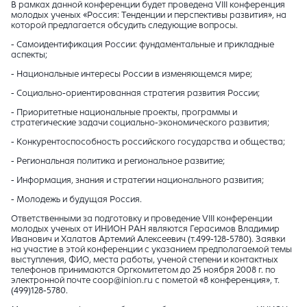
В рамках данной конференции будет проведена VIII конференция
молодых ученых «Россия: Тенденции и перспективы развития», на
которой предлагается обсудить следующие вопросы.
- Самоидентификация России: фундаментальные и прикладные
аспекты;
- Национальные интересы России в изменяющемся мире;
- Социально-ориентированная стратегия развития России;
- Приоритетные национальные проекты, программы и
стратегические задачи социально-экономического развития;
- Конкурентоспособность российского государства и общества;
- Региональная политика и региональное развитие;
- Информация, знания и стратегии национального развития;
- Молодежь и будущая Россия.
Ответственными за подготовку и проведение VIII конференции
молодых ученых от ИНИОН РАН являются Герасимов Владимир
Иванович и Халатов Артемий Алексеевич (т.499-128-5780). Заявки
на участие в этой конференции с указанием предполагаемой темы
выступления, ФИО, места работы, ученой степени и контактных
телефонов принимаются Оргкомитетом до 25 ноября 2008 г. по
электронной почте coop@inion.ru с пометой «8 конференция», т.
(499)128-5780.