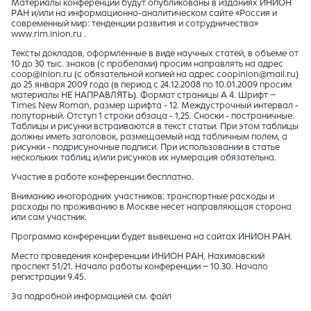
Материалы конференции будут опубликованы в изданиях ИНИОН
РАН и/или на информационно-аналитическом сайте «Россия и
современный мир: тенденции развития и сотрудничества»
www.rim.inion.ru .
Тексты докладов, оформленные в виде научных статей, в объеме от
10 до 30 тыс. знаков (с пробелами) просим направлять на адрес
coop@inion.ru (с обязательной копией на адрес coopinion@mail.ru)
до 25 января 2009 года (в период с 24.12.2008 по 10.01.2009 просим
материалы НЕ НАПРАВЛЯТЬ). Формат страницы А 4. Шрифт –
Times New Roman, размер шрифта - 12. Междустрочный интервал -
полуторный. Отступ 1 строки абзаца - 1,25. Сноски - постраничные.
Таблицы и рисунки встраиваются в текст статьи. При этом таблицы
должны иметь заголовок, размещаемый над табличным полем, а
рисунки - подрисуночные подписи. При использовании в статье
нескольких таблиц и/или рисунков их нумерация обязательна.
Участие в работе конференции бесплатно.
Вниманию иногородних участников: транспортные расходы и
расходы по проживанию в Москве несет направляющая сторона
или сам участник.
Программа конференции будет вывешена на сайтах ИНИОН РАН.
Место проведения конференции ИНИОН РАН, Нахимовский
проспект 51/21. Начало работы конференции – 10.30. Начало
регистрации 9.45.
За подробной информацией см. файл