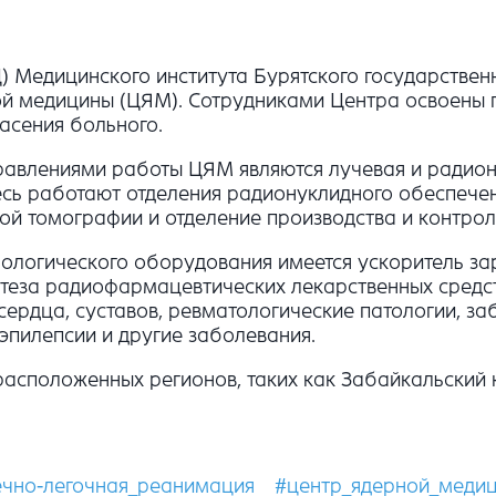
Медицинского института Бурятского государственн
й медицины (ЦЯМ). Сотрудниками Центра освоены 
асения больного.
авлениями работы ЦЯМ являются лучевая и радион
есь работают отделения радионуклидного обеспече
ой томографии и отделение производства и контро
нологического оборудования имеется ускоритель за
нтеза радиофармацевтических лекарственных средст
сердца, суставов, ревматологические патологии, за
эпилепсии и другие заболевания.
асположенных регионов, таких как Забайкальский кр
ечно-легочная_реанимация
#центр_ядерной_меди