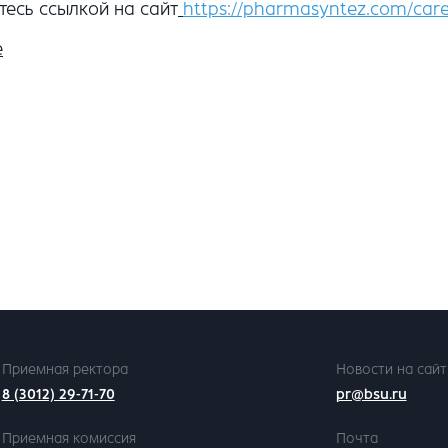
есь ссылкой на сайт
https://pharmasyntez.com/care
е
Приемная ректора
Новости на сайт
8 (3012) 29-71-70
pr@bsu.ru
Приемная комиссия
Почта