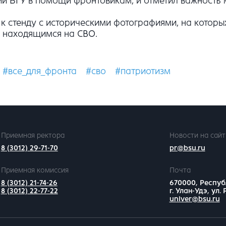
ии БГУ в помощи фронтовикам, и отметил важность 
 к стенду с историческими фотографиями, на кото
, находящимся на СВО.
#все_для_фронта
#сво
#патриотизм
Приемная ректора
Новости на сайт
8 (3012) 29-71-70
pr@bsu.ru
Приемная комиссия
Почта
8 (3012) 21-74-26
670000, Респуб
8 (3012) 22-77-22
г. Улан-Удэ, ул.
univer@bsu.ru