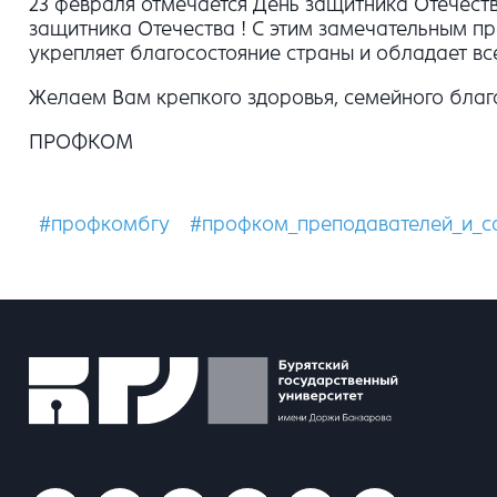
23 февраля отмечается День защитника Отечест
защитника Отечества ! С этим замечательным пр
укрепляет благосостояние страны и обладает в
Желаем Вам крепкого здоровья, семейного благо
ПРОФКОМ
#профкомбгу
#профком_преподавателей_и_с