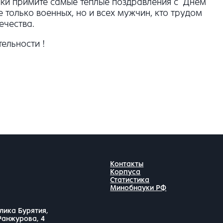
ики примите самые теплые поздравления с Днем
только военных, но и всех мужчин, кто трудом
ечества.
ельности !
Контакты
Корпуса
Статистика
Минобнауки РФ
лика Бурятия,
 Ранжурова, 4