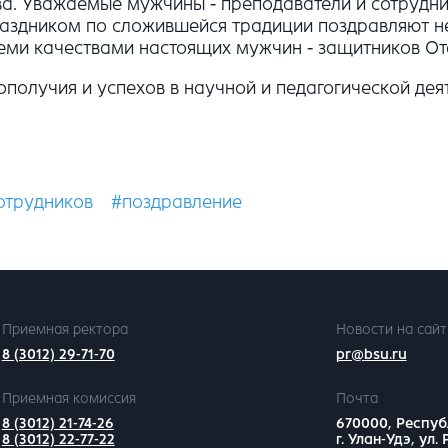
ва. Уважаемые мужчины - преподаватели и сотрудн
аздником по сложившейся традиции поздравляют не 
семи качествами настоящих мужчин - защитников От
получия и успехов в научной и педагогической деят
отрудников
#поздравление
Приемная ректора
Новости на сайт
8 (3012) 29-71-70
pr@bsu.ru
Приемная комиссия
Почта
8 (3012) 21-74-26
670000, Респуб
8 (3012) 22-77-22
г. Улан-Удэ, ул.