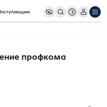
Поступающим
ление профкома