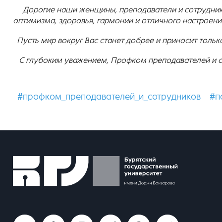
Дорогие наши женщины, преподаватели и сотрудники
оптимизма, здоровья, гармонии и отличного настроени
Пусть мир вокруг Вас станет добрее и приносит толь
С глубоким уважением, Профком преподавателей и с
#профком_преподавателей_и_сотрудников
#п