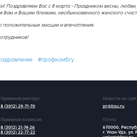
! Поздравляем Вас с 8 марта - Праздником весны, любви,
я Вам и Вашим близким, необыкновенного женского счасть
ко положительные эмоции и впечатления.
отрудников!
оздравление
#профкомбгу
Приемная ректора
Новости на сайт
8 (3012) 29-71-70
pr@bsu.ru
Приемная комиссия
Почта
8 (3012) 21-74-26
670000, Респуб
8 (3012) 22-77-22
г. Улан-Удэ, ул.