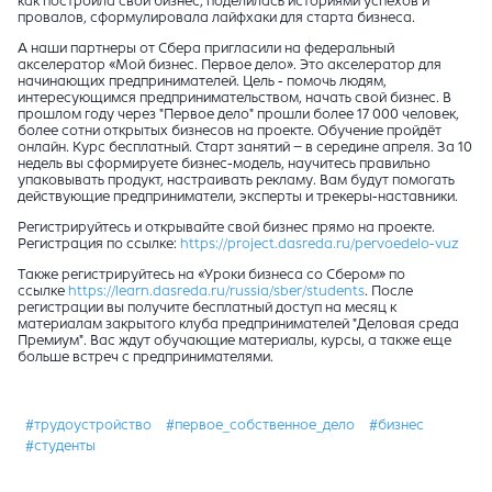
как построила свой бизнес, поделилась историями успехов и
провалов, сформулировала лайфхаки для старта бизнеса.
А наши партнеры от Сбера пригласили на федеральный
акселератор «Мой бизнес. Первое дело». Это акселератор для
начинающих предпринимателей. Цель - помочь людям,
интересующимся предпринимательством, начать свой бизнес. В
прошлом году через "Первое дело" прошли более 17 000 человек,
более сотни открытых бизнесов на проекте. Обучение пройдёт
онлайн. Курс бесплатный. Старт занятий –
в середине апреля
. За 10
недель вы сформируете бизнес-модель, научитесь правильно
упаковывать продукт, настраивать рекламу. Вам будут помогать
действующие предприниматели, эксперты и трекеры-наставники.
Регистрируйтесь и открывайте свой бизнес прямо на проекте.
Регистрация по ссылке:
https://project.dasreda.ru/pervoedelo-vuz
Также регистрируйтесь на «Уроки бизнеса со Сбером» по
ссылке
https://learn.dasreda.ru/russia/sber/students
. После
регистрации вы получите бесплатный доступ на месяц к
материалам закрытого клуба предпринимателей "Деловая среда
Премиум". Вас ждут обучающие материалы, курсы, а также еще
больше встреч с предпринимателями.
#трудоустройство
#первое_собственное_дело
#бизнес
#студенты