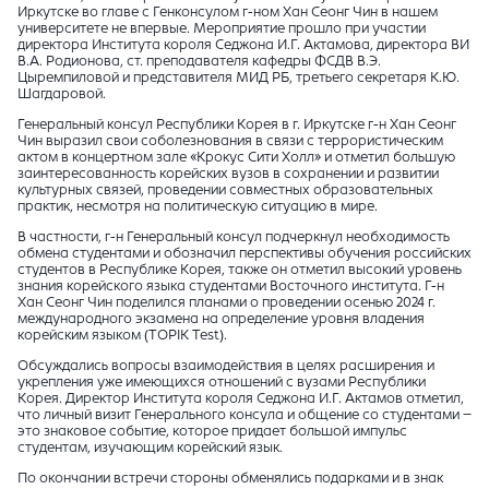
Иркутске во главе с Генконсулом г-ном Хан Сеонг Чин в нашем
университете
не впервые. Мероприятие прошло при участии
директора Института короля Седжона И.Г. Актамова, директора ВИ
В.А. Родионова, ст. преподавателя кафедры ФСДВ В.Э.
Цыремпиловой и представителя МИД РБ, третьего секретаря К.Ю.
Шагдаровой.
Генеральный консул Республики Корея в г. Иркутске г-н Хан Сеонг
Чин выразил свои соболезнования в связи с террористическим
актом в концертном зале «Крокус Сити Холл» и отметил большую
заинтересованность корейских вузов в сохранении и развитии
культурных связей, проведении совместных образовательных
практик, несмотря на политическую ситуацию в мире.
В частности, г-н Генеральный консул подчеркнул необходимость
обмена студентами и обозначил перспективы обучения российских
студентов в Республике Корея, также он отметил высокий уровень
знания корейского языка студентами Восточного института. Г-н
Хан Сеонг Чин поделился планами о проведении осенью 2024 г.
международного экзамена на определение уровня владения
корейским языком (TOPIK Test).
Обсуждались вопросы взаимодействия в целях расширения и
укрепления уже имеющихся отношений с вузами Республики
Корея. Директор Института короля Седжона И.Г. Актамов отметил,
что личный визит Генерального консула и общение со студентами –
это знаковое событие, которое придает большой импульс
студентам, изучающим корейский язык.
По окончании встречи стороны обменялись подарками и в знак