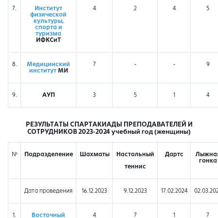
7.
Институт
4
2
4
5
физической
культуры,
спорта и
туризма
ИФКСиТ
8.
Медицинский
7
-
-
9
институт
МИ
9.
АУП
3
5
1
4
РЕЗУЛЬТАТЫ СПАРТАКИАДЫ ПРЕПОДАВАТЕЛЕЙ И
СОТРУДНИКОВ 2023-2024 учебный год (женщины)
№
Подразделение
Шахматы
Настольный
Дартс
Лыжна
гонка
теннис
Дата проведения
16.12.2023
9.12.2023
17.02.2024
02.03.20
1.
Восточный
4
7
1
7