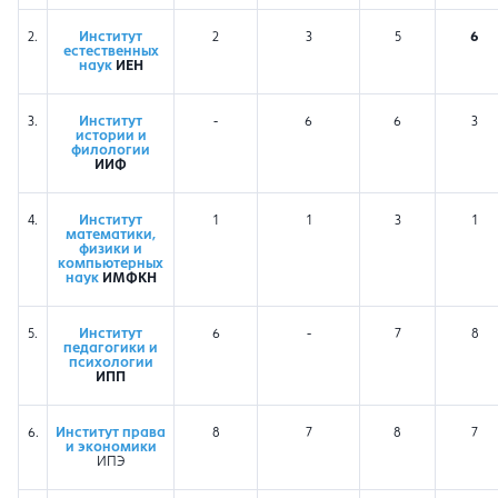
2.
Институт
2
3
5
6
естественных
наук
ИЕН
3.
Институт
-
6
6
3
истории и
филологии
ИИФ
4.
Институт
1
1
3
1
математики,
физики и
компьютерных
наук
ИМФКН
5.
Институт
6
-
7
8
педагогики и
психологии
ИПП
6.
Институт права
8
7
8
7
и экономики
ИПЭ