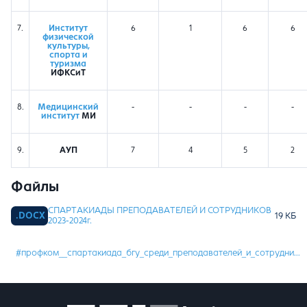
7.
Институт
6
1
6
6
физической
культуры,
спорта и
туризма
ИФКСиТ
8.
Медицинский
-
-
-
-
институт
МИ
9.
АУП
7
4
5
2
Файлы
СПАРТАКИАДЫ ПРЕПОДАВАТЕЛЕЙ И СОТРУДНИКОВ
2023-2024г.
#профком__спартакиада_бгу_среди_преподавателей_и_сотрудников