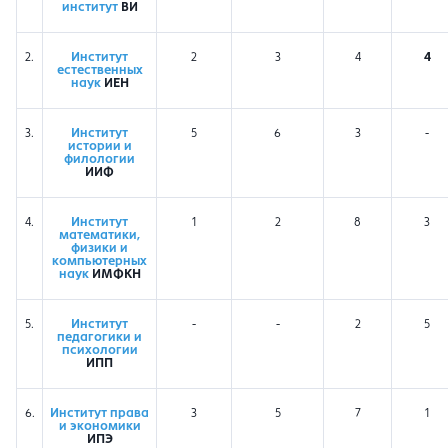
институт
ВИ
2.
Институт
2
3
4
4
естественных
наук
ИЕН
3.
Институт
5
6
3
-
истории и
филологии
ИИФ
4.
Институт
1
2
8
3
математики,
физики и
компьютерных
наук
ИМФКН
5.
Институт
-
-
2
5
педагогики и
психологии
ИПП
6.
Институт права
3
5
7
1
и экономики
ИПЭ