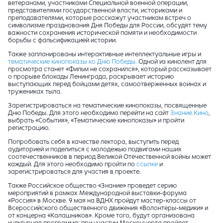
ветеранами, участниками Специальной военной операции,
представителями государственной власти, историками и
преподавателями, которые расскажут участникам встреч о
символизме празднования Дня Победы для России, обсудят тему
важности сохранения исторической памяти и необходимости
борьбы с фальсификацией истории.
Также запланированы интерактивные интеллектуальные игры и
тематические кинопоказы ко Дню Победы.
Одной из кинолент для
просмотра станет «Фильм не сохранился», который рассказывает
о прорыве блокады Ленинграда, раскрывает историю
выступающих перед бойцами детях, самоотверженных воинах и
тружениках тыла.
Зарегистрироваться на тематические кинопоказы, посвященные
Дню Победы. Для этого необходимо перейти на сайт
Знание.Кино
,
выбрать «События», «Тематические кинопоказы» и пройти
регистрацию.
Попробовать себя в качестве лектора, выступить перед
аудиторией и поделиться с молодежью подвигами наших
соотечественников в период Великой Отечественной войны может
каждый. Для этого необходимо пройти по
ссылке
и
зарегистрироваться для участия в проекте.
Также Российское общество «Знание» проведет серию
мероприятий в рамках Международной выставки-форума
«Россия» в Москве. 9 мая на ВДНХ пройдут мастер-классы от
Всероссийского общественного движения «Волонтеры-медики» и
от концерна «Калашников». Кроме того, будут организована