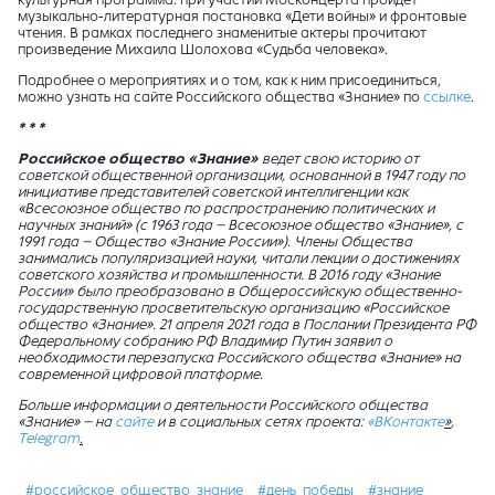
культурная программа: при участии Москонцерта пройдет
музыкально-литературная постановка «Дети войны» и фронтовые
чтения. В рамках последнего знаменитые актеры прочитают
произведение Михаила Шолохова «Судьба человека».
Подробнее о мероприятиях и о том, как к ним присоединиться,
можно узнать на сайте Российского общества «Знание» по
ссылке
.
* * *
Российское общество «Знание»
ведет свою историю от
советской общественной организации, основанной в 1947 году по
инициативе представителей советской интеллигенции как
«Всесоюзное общество по распространению политических и
научных знаний» (с 1963 года – Всесоюзное общество «Знание», с
1991 года – Общество «Знание России»). Члены Общества
занимались популяризацией науки, читали лекции о достижениях
советского хозяйства и промышленности. В 2016 году «Знание
России» было преобразовано в Общероссийскую общественно-
государственную просветительскую организацию «Российское
общество «Знание». 21 апреля 2021 года в Послании Президента РФ
Федеральному собранию РФ Владимир Путин заявил о
необходимости перезапуска Российского общества «Знание» на
современной цифровой платформе.
Больше информации о деятельности Российского общества
«Знание» – на
сайте
и в социальных сетях проекта:
«ВКонтакте
»
,
Telegram
.
#российское_общество_знание
#день_победы
#знание